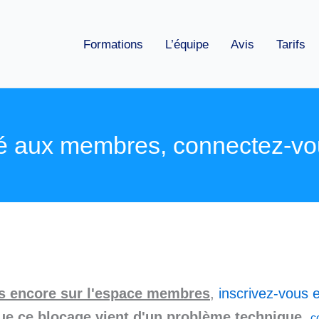
Formations
L’équipe
Avis
Tarifs
é aux membres, connectez-vo
as encore sur l'espace membres
,
inscrivez-vous e
ue ce blocage vient d'un problème technique
,
c