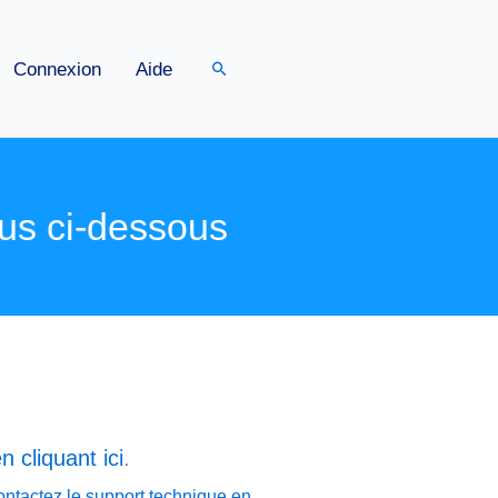
Rechercher
Connexion
Aide
us ci-dessous
n cliquant ici
.
ontactez le support technique en