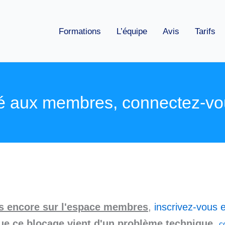
Formations
L’équipe
Avis
Tarifs
é aux membres, connectez-vo
as encore sur l'espace membres
,
inscrivez-vous e
ue ce blocage vient d'un problème technique
,
c