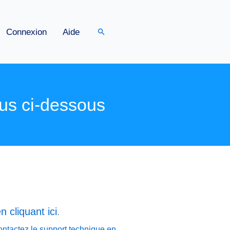
Rechercher
Connexion
Aide
us ci-dessous
n cliquant ici
.
ontactez le support technique en