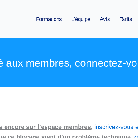
Formations
L’équipe
Avis
Tarifs
é aux membres, connectez-vo
as encore sur l'espace membres
,
inscrivez-vous e
ue ce blocage vient d'un problème technique
,
c