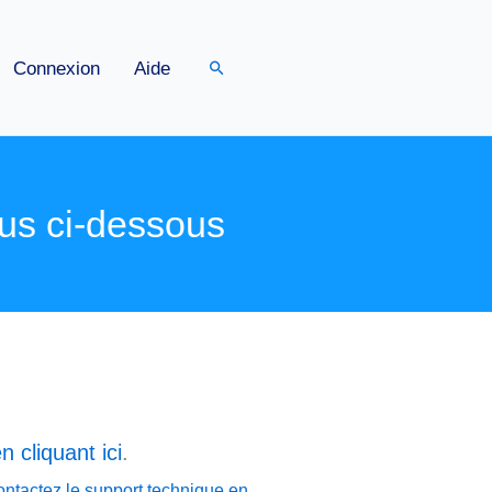
Rechercher
Connexion
Aide
us ci-dessous
n cliquant ici
.
ontactez le support technique en