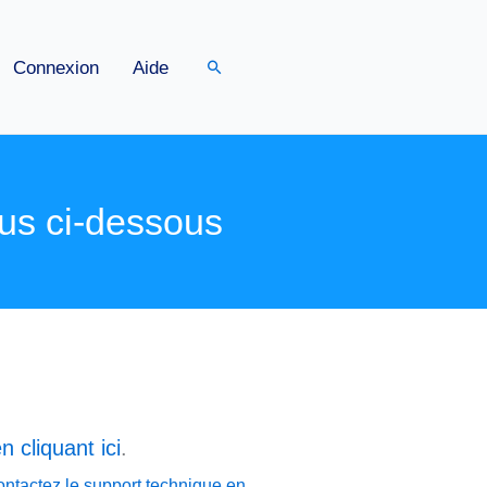
Rechercher
Connexion
Aide
us ci-dessous
n cliquant ici
.
ontactez le support technique en