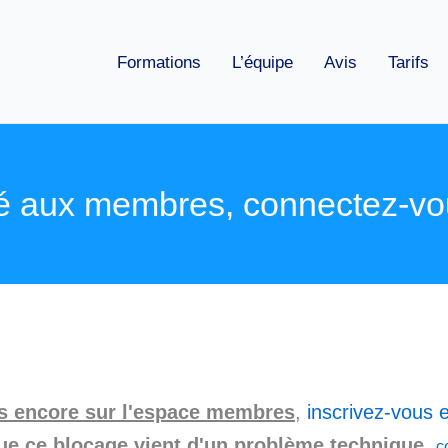
Formations
L’équipe
Avis
Tarifs
é aux membres, connectez-vo
as encore sur l'espace membres
,
inscrivez-vous e
ue ce blocage vient d'un problème technique
,
c