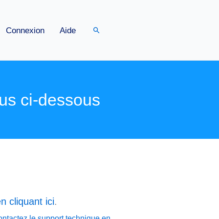
Rechercher
Connexion
Aide
us ci-dessous
n cliquant ici
.
ontactez le support technique en