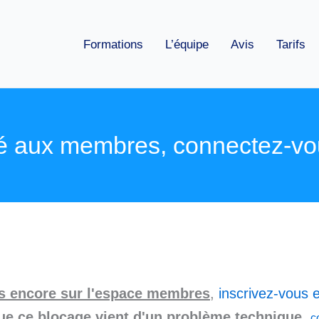
Formations
L’équipe
Avis
Tarifs
é aux membres, connectez-vo
as encore sur l'espace membres
,
inscrivez-vous e
ue ce blocage vient d'un problème technique
,
c