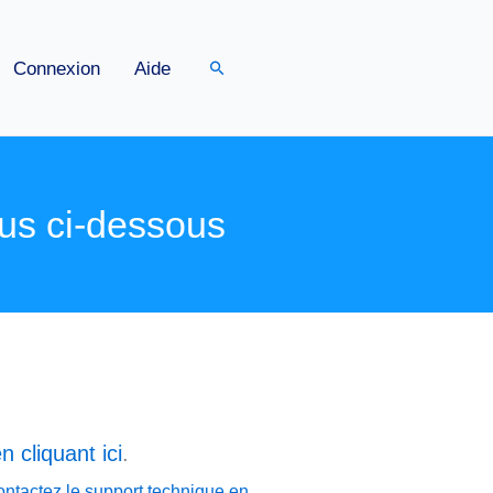
Rechercher
Connexion
Aide
us ci-dessous
n cliquant ici
.
ontactez le support technique en