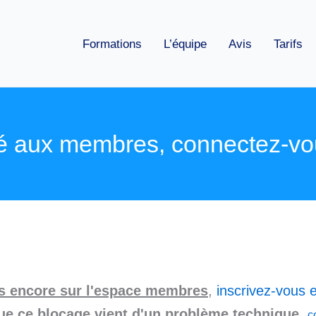
Formations
L’équipe
Avis
Tarifs
é aux membres, connectez-vo
as encore sur l'espace membres
,
inscrivez-vous e
ue ce blocage vient d'un problème technique
,
c