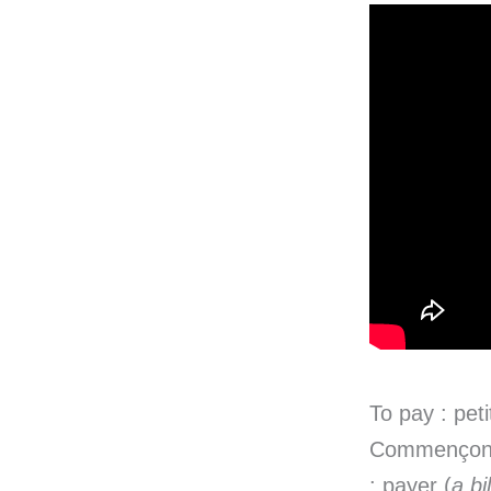
To pay : peti
Commençons 
: payer (
a bi