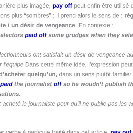
nière plus imagée,
pay off
peut enfin être utilisé
tions plus “sombres” ; il prend alors le sens de :
rég
e / un désir de vengeance
. En contexte :
selectors
paid off
some grudges when they sele
.
lectionneurs ont satisfait un désir de vengeance 
r l’équipe.
Dans cette même idée, l’expression peut 
d’acheter quelqu’un,
dans un sens plutôt familier 
y
paid
the journalist
off
so he woudn’t publish t
ations.
t acheté le journaliste pour qu’il ne publie pas les 
r verbe à particule traité dans cet article,
pay out