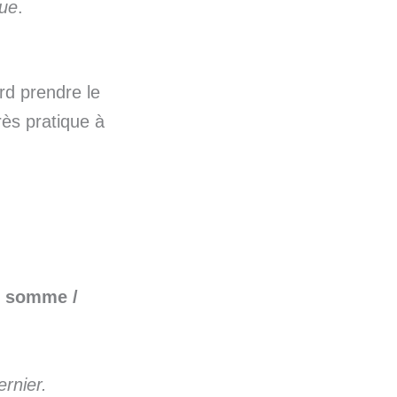
que
.
ord prendre le
très pratique à
e somme /
rnier.