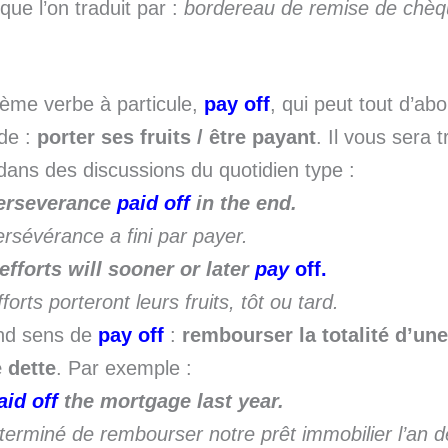
que l’on traduit par :
bordereau de remise de chè
ème verbe à particule,
pay off
, qui peut tout d’ab
de :
porter ses fruits / être payant
. Il vous sera 
l dans des discussions du quotidien type :
erseverance
paid off
in the end.
rsévérance a fini par payer.
efforts will sooner or later
pay
off.
forts porteront leurs fruits, tôt ou tard.
nd sens de
pay off
:
rembourser la totalité d’un
 dette
. Par exemple :
aid off
the mortgage last year.
terminé de rembourser notre prêt immobilier l’an de