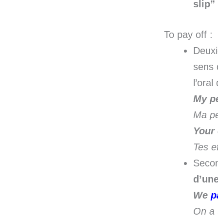
slip”
To pay off :
Deuxi
sens 
l’ora
My p
Ma pe
Your 
Tes ef
Seco
d’une
We
p
On a 