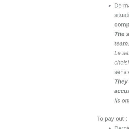
De ma
situa
compt
The 
team
Le sé
choisi
sens
The
accus
Ils on
To pay out :
Dernie