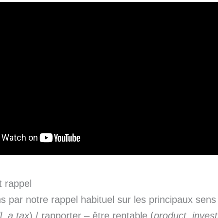
t rappel
par notre rappel habituel sur les principaux sen
ll, a tax
) / rapporter – être rentable (
product, inves