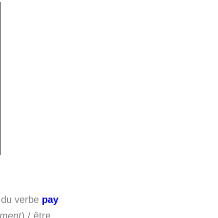
s du verbe
pay
tment
) / être