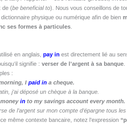
t de (
be beneficial to
). Nous vous conseillons de to
 dictionnaire physique ou numérique afin de bien
m
nc ses formes à particules
.
tilisé en anglais,
pay in
est directement lié au sens
uisqu’il signifie :
verser de l’argent à sa banque
.
les :
morning, I
paid in
a cheque.
tin, j’ai déposé un chèque à la banque.
money
in
to my savings account every month.
rse de l’argent sur mon compte d’épargne tous les
ce même contexte bancaire, notez l’expression
“p