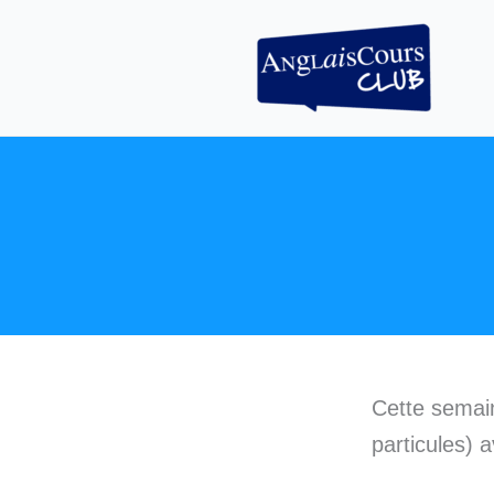
Aller
au
contenu
Cette semai
particules)