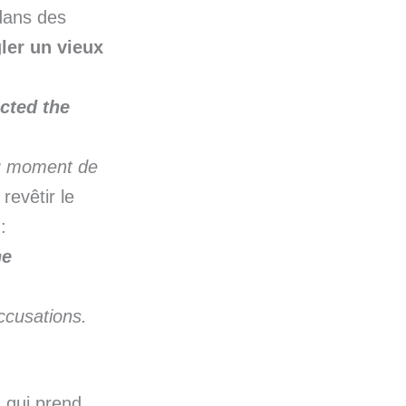
 dans des
ler un vieux
cted the
au moment de
revêtir le
:
he
accusations.
, qui prend