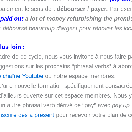
ipalement le sens de :
débourser / payer.
Par exem
y
paid out
a lot of money refurbishing the premi
nt déboursé beaucoup d’argent pour rénover les loc
lus loin :
dre de ce cycle, nous vous invitons à nous faire p
ggestions sur les prochains “phrasal verbs” à abor
e chaîne Youtube
ou notre espace membres.
’une nouvelle formation spécifiquement consacrée
d’ailleurs ouverte sur cet espace membres. Nous 
n autre phrasal verb dérivé de “pay” avec
pay up
nscrire dès à présent
pour recevoir votre plan de c
.