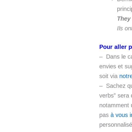
princ
The
Ils o
Pour aller p
– Dans le ca
envies et su
soit via
notr
– Sachez qu
verbs” sera 
notamment u
pas
à vous i
personnalisé