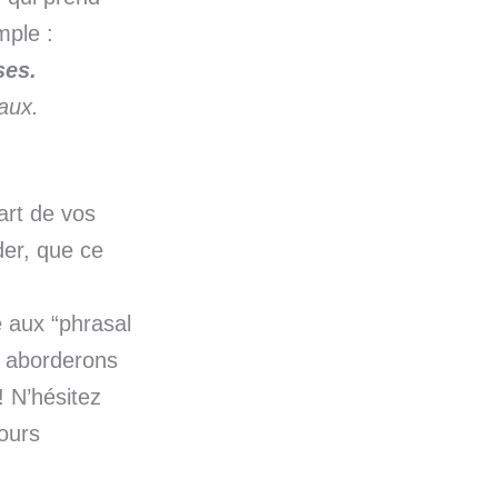
ple :
ses.
aux.
art de vos
der, que ce
 aux “phrasal
y aborderons
! N’hésitez
ours