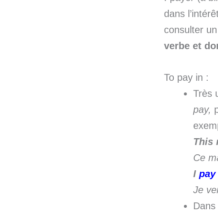
dans l’intérê
consulter un
verbe et do
To pay in :
Très u
pay,
p
exemp
This 
Ce ma
I
pay
Je ve
Dans 