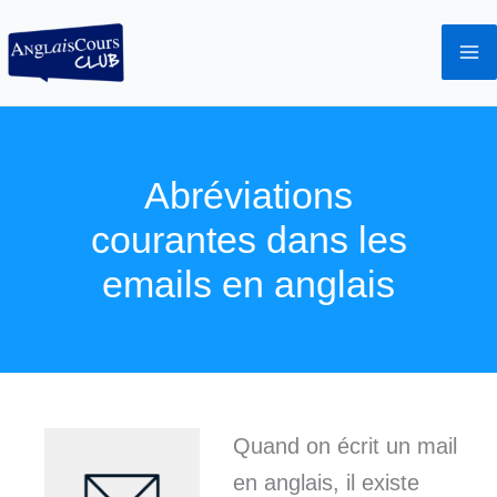
Aller
au
contenu
Abréviations
courantes dans les
emails en anglais
Quand on écrit un mail
en anglais, il existe