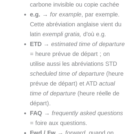
carbone invisible ou copie cachée
e.g.
→
for
example
, par exemple.
Cette abréviation anglaise vient du
latin
exempli gratia,
d’où e.g.
ETD
→
estimated time of
departure
=
heure prévue de départ ; on
utilise aussi les abréviations STD
scheduled time of
departure
(heure
prévue de départ) et ATD
actual
time of
departure
(heure réelle de
départ).
FAQ
→
frequently asked questions
=
foire aux questions.
Fwd / Fw
→
forward
, quand on