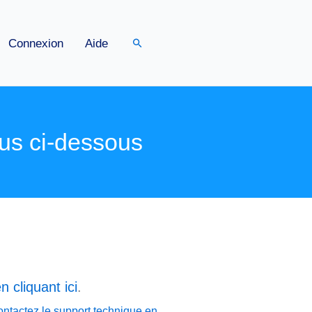
Rechercher
Connexion
Aide
us ci-dessous
n cliquant ici
.
ontactez le support technique en