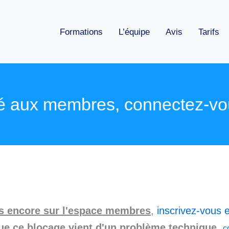
Formations
L’équipe
Avis
Tarifs
é aux membres, connectez-vo
as encore sur l'espace membres
,
inscrivez-vous e
ue ce blocage vient d'un problème technique
,
c