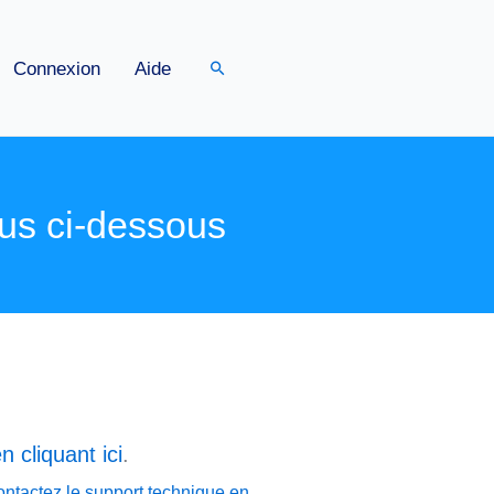
Rechercher
Connexion
Aide
us ci-dessous
n cliquant ici
.
ontactez le support technique en