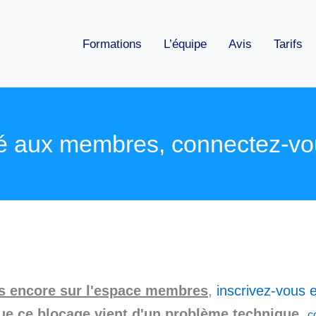
Formations
L’équipe
Avis
Tarifs
é aux membres, connectez-vo
as encore sur l'espace membres
,
inscrivez-vous e
ue ce blocage vient d'un problème technique
,
c