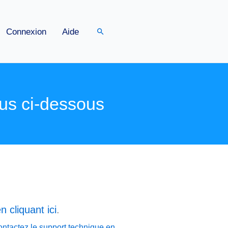
Rechercher
Connexion
Aide
us ci-dessous
n cliquant ici
.
ontactez le support technique en