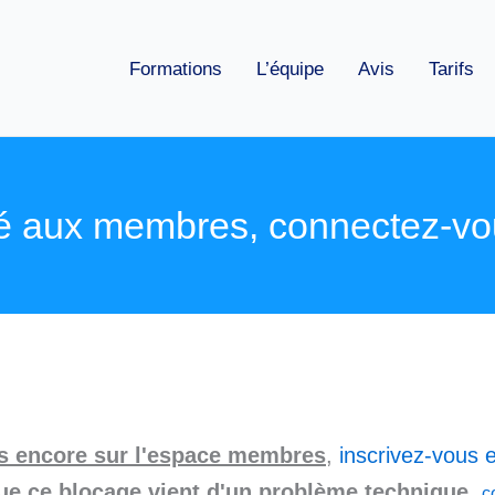
Formations
L’équipe
Avis
Tarifs
é aux membres, connectez-vo
as encore sur l'espace membres
,
inscrivez-vous e
ue ce blocage vient d'un problème technique
,
c