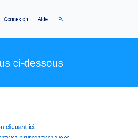
Rechercher
Connexion
Aide
us ci-dessous
n cliquant ici
.
ontactez le support technique en