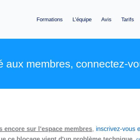
Formations
L’équipe
Avis
Tarifs
é aux membres, connectez-vo
as encore sur l'espace membres
,
inscrivez-vous e
ue ce blocage vient d'un problème technique
,
c