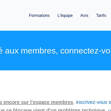
Formations
L’équipe
Avis
Tarifs
é aux membres, connectez-vo
as encore sur l'espace membres
,
inscrivez-vous e
ue ce blocage vient d'un problème technique
,
c