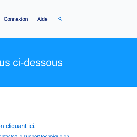
Rechercher
Connexion
Aide
us ci-dessous
n cliquant ici
.
ontactez le support technique en