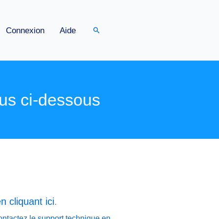
Rechercher
Connexion
Aide
us ci-dessous
n cliquant ici
.
ontactez le support technique en