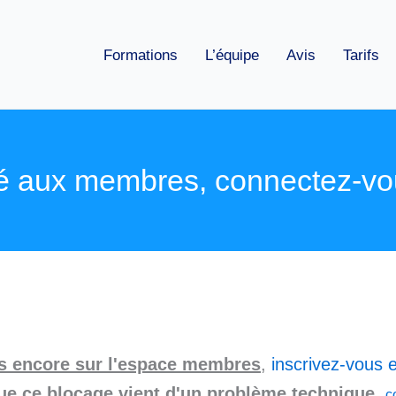
Formations
L’équipe
Avis
Tarifs
é aux membres, connectez-vo
as encore sur l'espace membres
,
inscrivez-vous e
ue ce blocage vient d'un problème technique
,
c