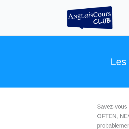
Aller
au
contenu
Les 
Savez-vous 
OFTEN, NEV
probablemen