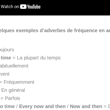
elques exemples d’adverbes de fréquence en an
ujours
 time
= La plupart du temps
bituellement
vent
= Fréquemment
 En général
= Parfois
to time
/
Every now and then
/
Now and then
= D