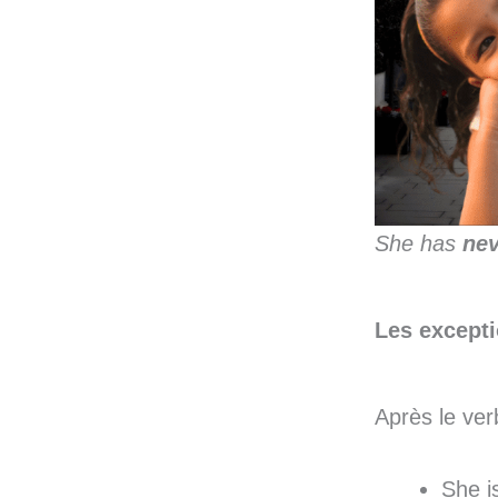
She has
nev
Les excepti
Après le ve
She i