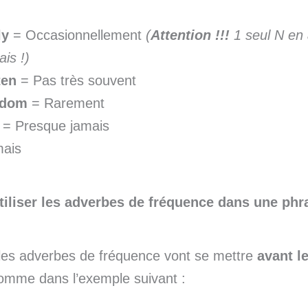
ly
= Occasionnellement
(
Attention !!!
1 seul N en 
ais !)
ten
= Pas très souvent
ldom
= Rarement
r
= Presque jamais
ais
liser les adverbes de fréquence dans une phr
 les adverbes de fréquence vont se mettre
avant l
comme dans l’exemple suivant :