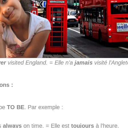
er
visited England. = Elle n’a
jamais
visité l’Anglet
ons :
rbe
TO BE
. Par exemple :
s
always
on time. = Elle est
toujours
à l’heure.