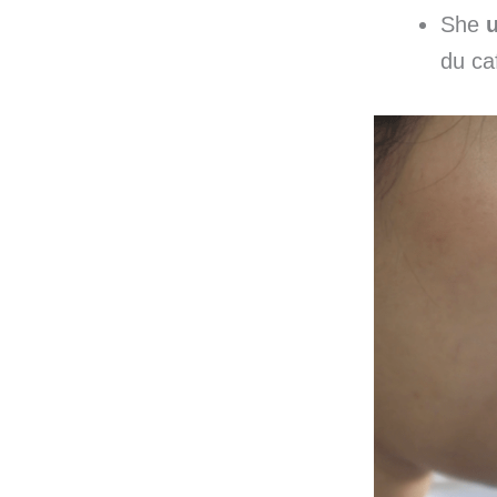
She
u
du ca