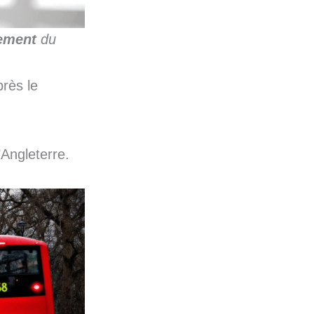
lement
du
près le
l’Angleterre.