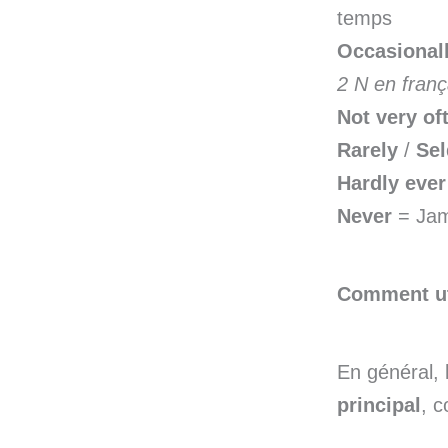
temps
Occasional
2 N en franç
Not very of
Rarely
/
Se
Hardly eve
Never
= Jam
Comment uti
En général,
principal
, 