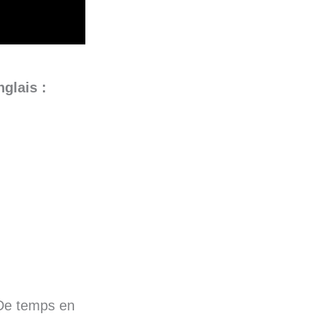
glais :
e temps en