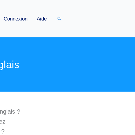
Rechercher
Connexion
Aide
lais
nglais ?
ez
 ?