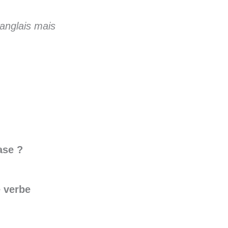
anglais mais
ase ?
e verbe