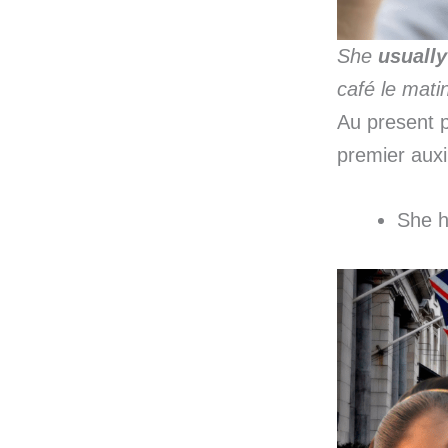
She
usually
café le mati
Au present p
premier auxi
She 