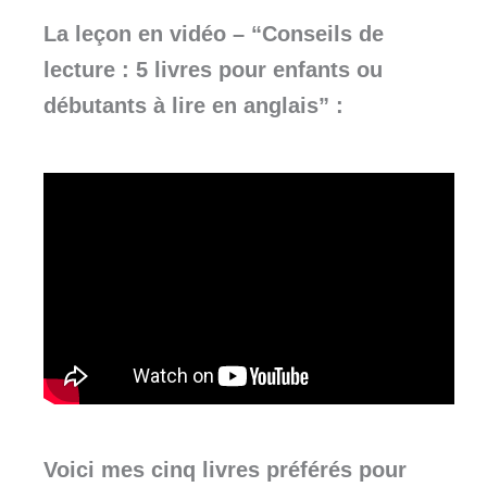
La leçon en vidéo – “
Conseils de
lecture : 5 livres pour enfants ou
débutants à lire en anglais
” :
Voici mes cinq livres préférés pour