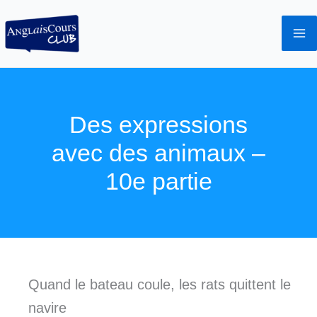
Aller
au
contenu
Des expressions
avec des animaux –
10e partie
Quand le bateau coule, les rats quittent le
navire