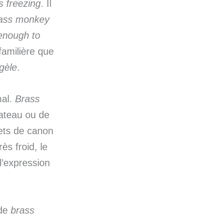
’s freezing
. Il
brass monkey
 enough to
familière que
gèle
.
mal.
Brass
lateau ou de
lets de canon
ès froid, le
l’expression
 de
brass