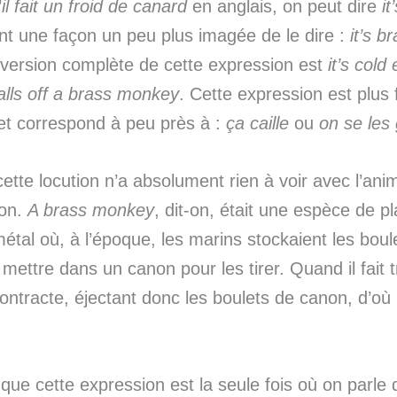
’
il fait un froid de canard
en anglais, on peut dire
it
t une façon un peu plus imagée de le dire :
it’s 
 version complète de cette expression est
it’s cold
alls off a brass monkey
. Cette expression est plus 
t correspond à peu près à :
ça caille
ou
on se les 
cette locution n’a absolument rien à voir avec l’ani
ton.
A
brass monkey
, dit-on, était une espèce de p
étal où, à l’époque, les marins stockaient les bou
mettre dans un canon pour les tirer. Quand il fait tr
ontracte, éjectant donc les boulets de canon, d’où 
 que cette expression est la seule fois où on parle