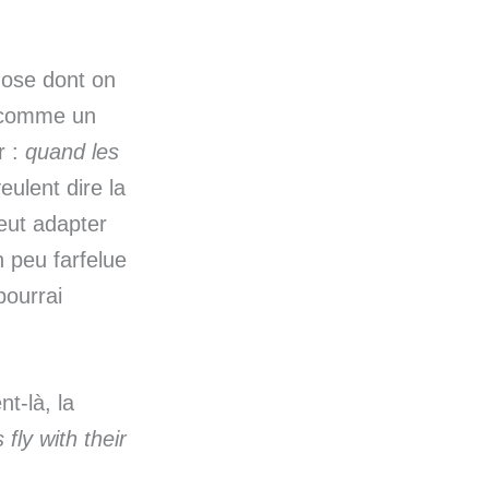
hose dont on
, comme un
r :
quand les
eulent dire la
eut adapter
 peu farfelue
pourrai
t-là, la
s
fly with their