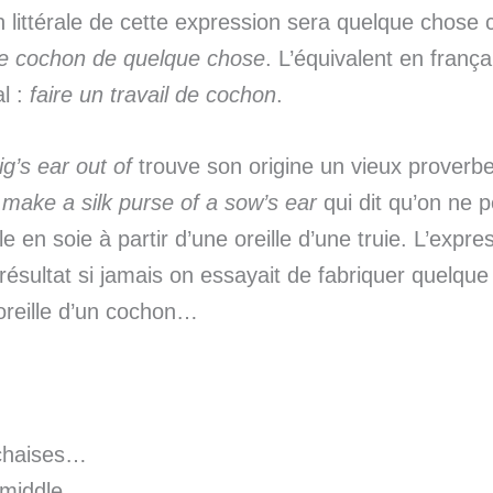
n littérale de cette expression sera quelque chos
 de cochon de quelque chose
. L’équivalent en frança
l :
faire un travail de cochon
.
ig’s ear out
of
trouve son origine un vieux proverbe
make a silk purse of a sow’s ear
qui dit qu’on ne p
le en soie à partir d’une oreille d’une truie. L’expr
résultat si jamais on essayait de fabriquer quelqu
 oreille d’un cochon…
chaises…
 middle