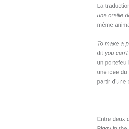
La traductio
une oreille
même anima
To make a p
dit
you can’t
un portefeuil
une idée du 
partir d’une
Entre deux 
Piggy
in the