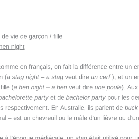
de vie de garçon / fille
 hen
night
comme en français, on fait la différence entre un 
n (
a
stag
night
–
a
stag
veut dire
un cerf
), et un e
ille (
a
hen
night
–
a
hen
veut dire
une poule
). Aux
bachelorette
party
et de
bachelor
party
pour les de
s respectivement. En Australie, ils parlent de
buck
al – est un chevreuil ou le mâle d’un lièvre ou d’un
re à l’époque médiévale, un
stag
était utilisé pour 