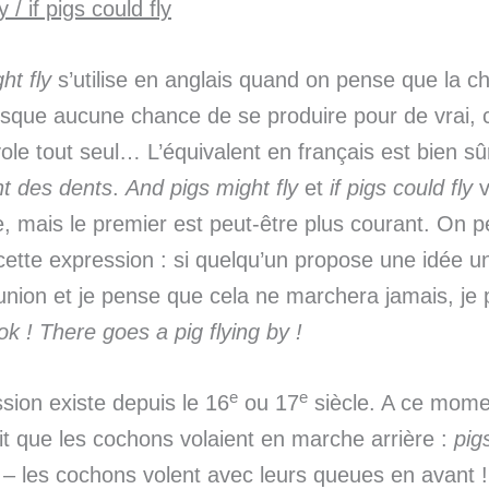
 / if pigs could fly
ht fly
s’utilise en anglais quand on pense que la c
resque aucune chance de se produire pour de vrai
ole tout seul… L’équivalent en français est bien sû
nt des dents
.
And pigs might fly
et
if
pigs could fly
v
 mais le premier est peut-être plus courant. On p
ette expression : si quelqu’un propose une idée un
nion et je pense que cela ne marchera jamais, je 
ok ! There
goes a pig
flying
by !
e
e
sion existe depuis le 16
ou 17
siècle. A ce momen
ait que les cochons volaient en marche arrière :
pig
– les cochons volent avec leurs queues en avant !