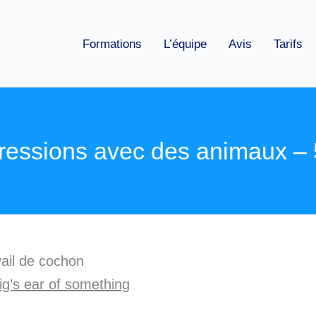
Formations
L’équipe
Avis
Tarifs
essions avec des animaux – 5
vail de cochon
g’s ear of something