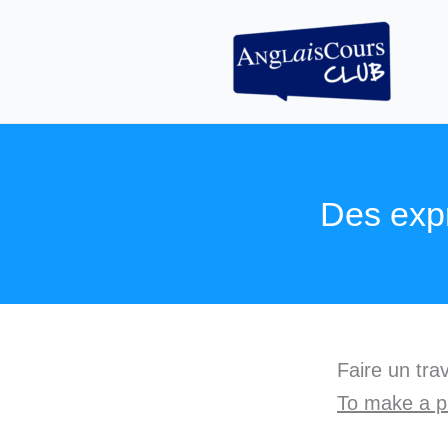
Aller
au
contenu
Des expr
Faire un tra
To make a pi