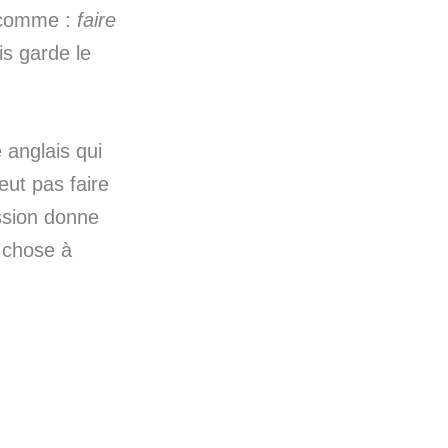
e comme :
faire
is garde le
 anglais qui
eut pas faire
ession donne
e chose à