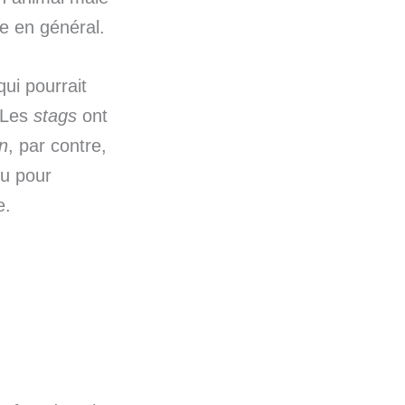
le en général.
qui pourrait
 Les
stags
ont
n
, par contre,
ou pour
e.