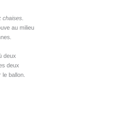
x chaises
.
ouve au milieu
nnes.
où deux
les deux
 le ballon.