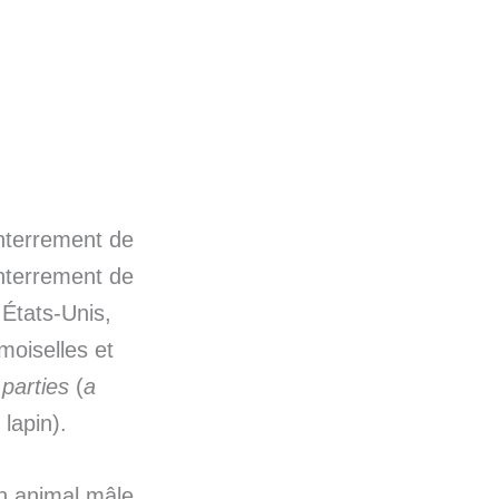
enterrement de
nterrement de
 États-Unis,
moiselles et
parties
(
a
 lapin).
un animal mâle