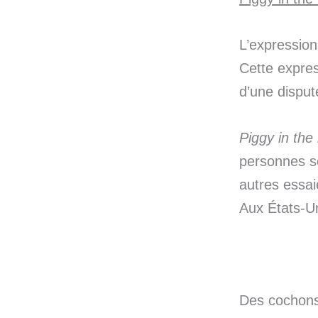
L’expressio
Cette expres
d’une disput
Piggy in the
personnes se
autres essaie
Aux États-Un
Des cochons