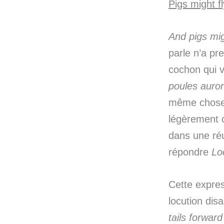
Pigs might fly
And pigs mig
parle n’a p
cochon qui v
poules auro
même chose,
légèrement c
dans une réu
répondre
Lo
Cette expres
locution dis
tails forward