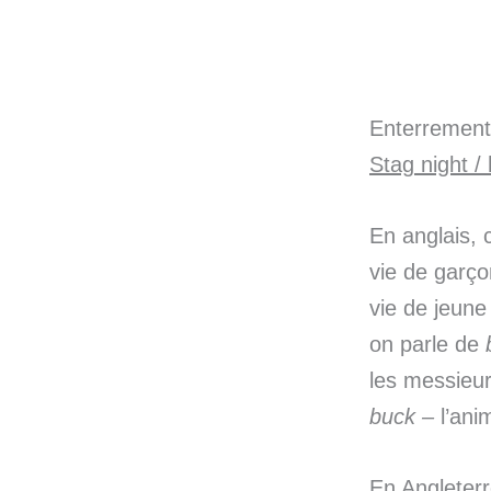
Enterrement 
Stag
night /
En anglais, 
vie de garço
vie de jeune f
on parle de
les messieur
buck –
l’anim
En Angleter