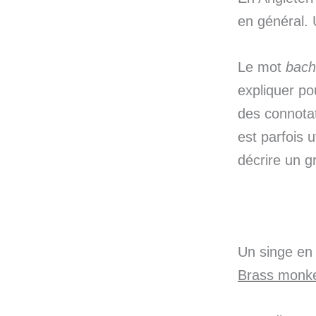
en général.
Le mot
bach
expliquer p
des connotat
est parfois 
décrire un g
Un singe en 
Brass monk