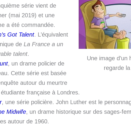
nquième série vient de
ner (mai 2019) et une
me a été commandée.
n’s Got Talent
. L’équivalent
nnique de
La France a un
yable talent
.
Une image d’un
unt
, un drame policier de
regarde la
au. Cette série est basée
’enquête autour du meurtre
 étudiante française à Londres.
r
, une série policière. John Luther est le personnag
the Midwife
, un drame historique sur des sages-f
es autour de 1960.