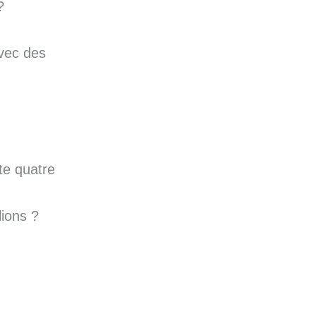
?
vec des
te quatre
ions ?