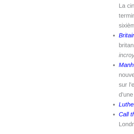
La ci
termi
sixiè
Britai
brita
incro
Manh
nouve
sur l
d’une
Luthe
Call 
Londr