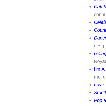
Catc
connu
Celeb
Coun
Danci
des p
Going
Roya
I’m A
moi de
Love 
Stric
Pop I