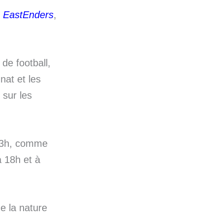
:
EastEnders
,
de football,
nat et les
 sur les
e 13h, comme
à 18h et à
e la nature