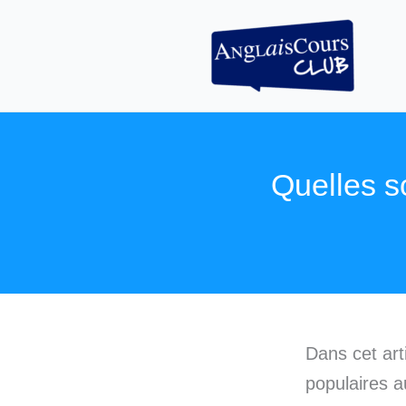
Aller
au
contenu
Quelles s
Dans cet art
populaires 