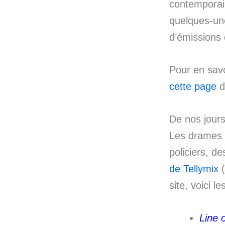
contemporain
quelques-une
d’émissions q
Pour en savo
cette page
d
De nos jour
Les drames 
policiers, 
de Tellymix
(
site, voici 
Line 