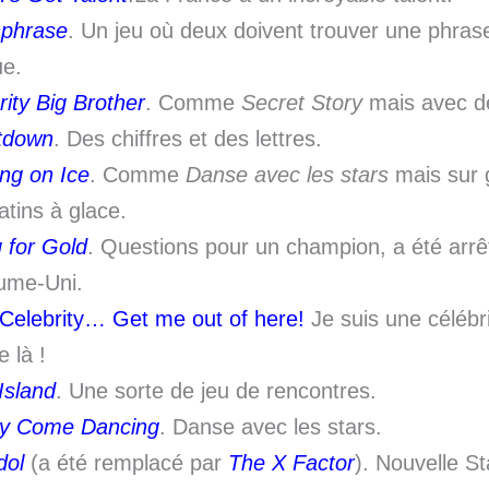
hphrase
. Un jeu où deux doivent trouver une phras
e.
rity Big Brother
. Comme
Secret Story
mais avec de
tdown
. Des chiffres et des lettres.
ng on Ice
. Comme
Danse avec les stars
mais sur 
atins à glace.
 for Gold
. Questions pour un champion, a été arrê
ume-Uni.
 Celebrity… Get me out of here!
Je suis une célébri
 là !
Island
. Une sorte de jeu de rencontres.
tly Come Dancing
. Danse avec les stars.
dol
(a été remplacé par
The X Factor
). Nouvelle St