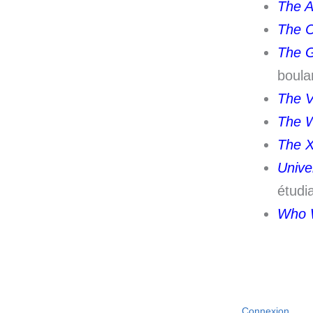
The A
The C
The G
boula
The V
The W
The X
Unive
étudi
Who W
Connexion