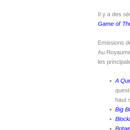
Il y a des 
Game of Th
Emissions de
Au Royaume-U
les principal
A Que
quest
haut 
Big B
Block
Britai