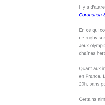
Il y a d’aut
Coronation S
En ce qui co
de rugby son
Jeux olympiq
chaînes hert
Quant aux in
en France. L
20h, sans pa
Certains aim