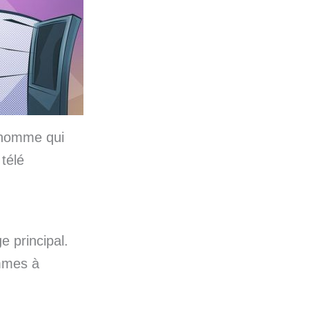
 homme qui
 télé
e principal.
emmes à