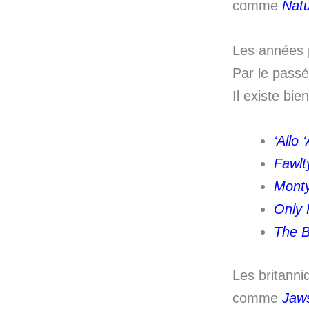
comme
Natu
Les années
Par le passé
Il existe bie
‘Allo ‘
Fawlt
Mont
Only 
The B
Les britanni
comme
Jaw