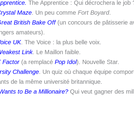
pprentice.
The Apprentice : Qui décrochera le job 
rystal Maze
. Un peu comme
Fort Boyard
.
reat British Bake Off
(un concours de pâtisserie a
ngers amateurs).
oice UK
. The Voice : la plus belle voix.
eakest Link
. Le Maillon faible.
 Factor
(a remplacé
Pop Idol
). Nouvelle Star.
rsity Challenge
. Un quiz où chaque équipe compor
ants de la même université britannique.
ants to Be a Millionaire?
Qui veut gagner des mill