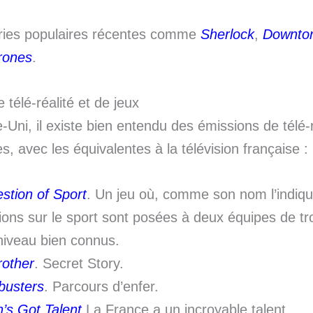
séries populaires récentes comme
Sherlock
,
Downto
rones
.
 télé-réalité et de jeux
ni, il existe bien entendu des émissions de télé-ré
es, avec les équivalentes à la télévision française :
stion of Sport
. Un jeu où, comme son nom l’indiqu
ions sur le sport sont posées à deux équipes de tro
niveau bien connus.
rother
. Secret Story.
busters
. Parcours d’enfer.
n’s Got Talent
.La France a un incroyable talent.