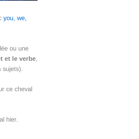
c
you, we,
dée ou une
t et le verbe
,
 sujets).
ur ce cheval
l hier.