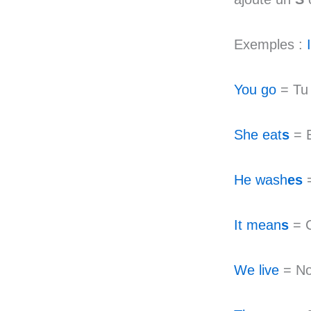
Exemples :
You go
= Tu 
She eat
s
= E
He wash
es
=
It mean
s
= C
We live
= Nou