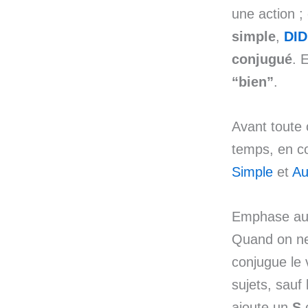
une action ; e
simple
,
DID
conjugué
. 
“bien”
.
Avant toute 
temps, en co
Simple
et
Au
Emphase au
Quand on ne
conjugue le 
sujets, sauf
ajoute un
S