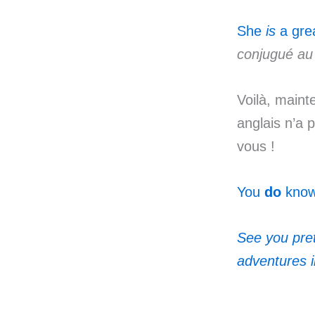
She
is
a grea
conjugué au
Voilà, maint
anglais n’a 
vous !
You
do
know 
See you pre
adventures i