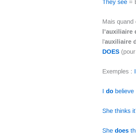
They see
= E
Mais quand o
l’auxiliaire
l’
auxiliaire
DOES
(pou
Exemples :
I
do
believe
She thinks it
She
does
th