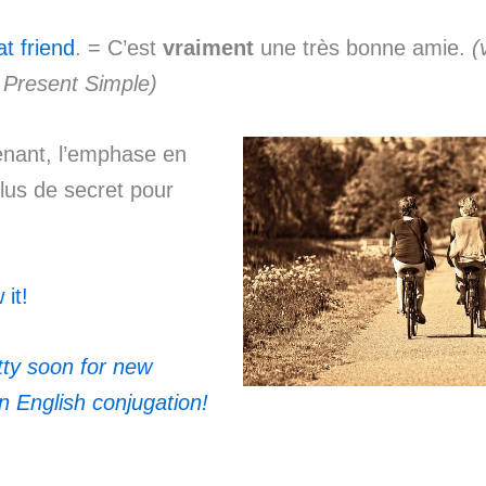
t friend
. = C’est
vraiment
une très bonne amie.
(
 Present Simple)
enant, l’emphase en
plus de secret pour
it!
tty soon for new
n English conjugation!