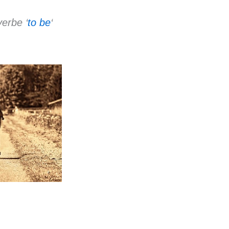
verbe ‘
to be
‘