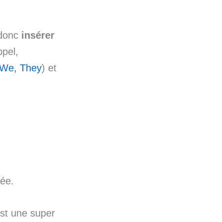
 donc
insérer
ppel,
, We, They
) et
dée.
st une super