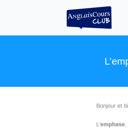
Aller
au
contenu
L’emp
Bonjour et b
L’
emphase
,