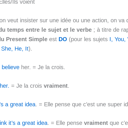
lles/Ils voient
n veut insister sur une idée ou une action, on va
 du temps entre le sujet et le verbe
; à titre de ra
 du Present Simple
est
DO
(pour les sujets
I, You
r
She, He, It
).
I believe
her. = Je la crois.
 her.
= Je la crois
vraiment
.
’s a great idea
. = Elle pense que c’est une super i
ink it’s a great idea
. = Elle pense
vraiment
que c’e