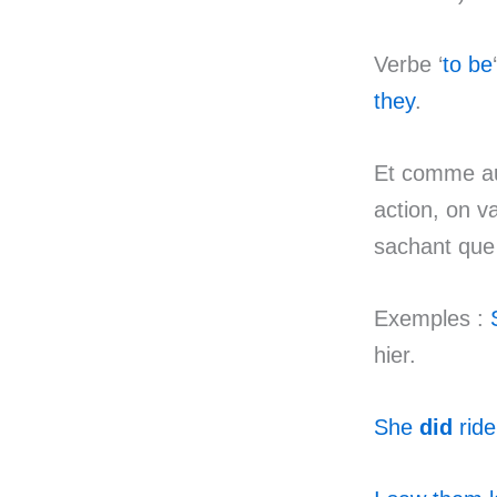
Verbe ‘
to be
they
.
Et comme au
action, on 
sachant que 
Exemples :
hier.
She
did
rid