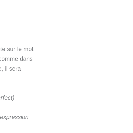
nte sur le mot
e, comme dans
 il sera
rfect)
(expression