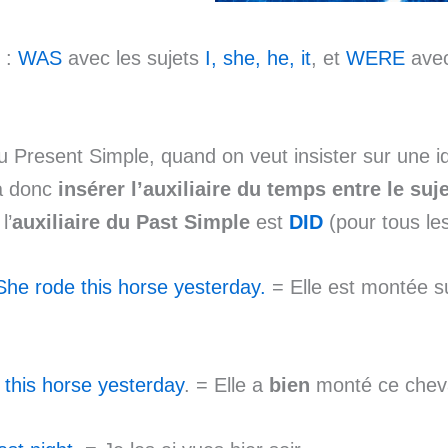
‘ :
WAS
avec les sujets
I, she, he, it
, et
WERE
ave
 Present Simple, quand on veut insister sur une i
va donc
insérer l’auxiliaire du temps entre le suje
l’
auxiliaire du Past Simple
est
DID
(pour tous les
She rode this horse yesterday.
= Elle est montée s
e this horse yesterday
. = Elle a
bien
monté ce cheva