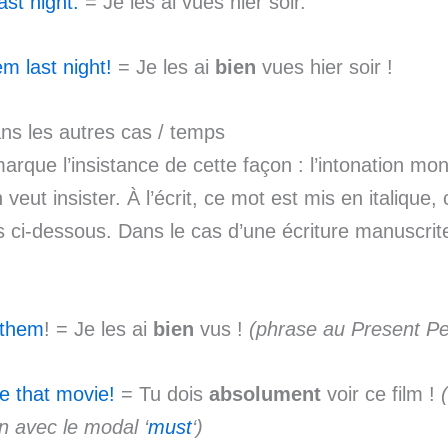
ast night.
= Je les ai vues hier soir.
m last night!
= Je les ai
bien
vues hier soir !
s les autres cas / temps
marque l’insistance de cette façon : l’intonation mo
n veut insister. À l’écrit, ce mot est mis en italiqu
 ci-dessous. Dans le cas d’une écriture manuscrite,
them
! = Je les ai
bien
vus !
(phrase au Present Pe
e that movie!
= Tu dois
absolument
voir ce film !
on avec le modal ‘
must
‘)