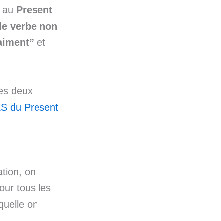
au
Present
 le verbe non
aiment”
et
ces deux
ES du Present
tion, on
our tous les
quelle on