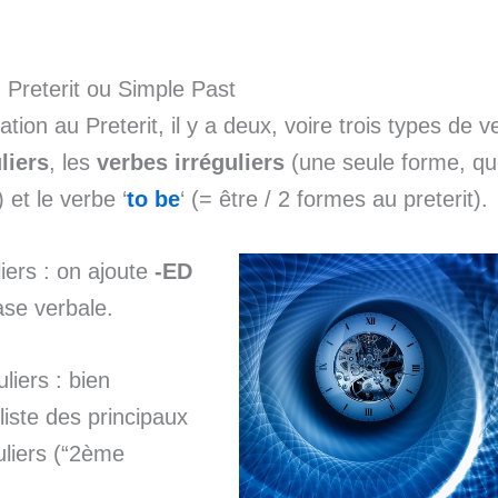
Preterit ou Simple Past
ation au Preterit, il y a deux, voire trois types de v
liers
, les
verbes irréguliers
(une seule forme, que
 et le verbe ‘
to be
‘ (= être / 2 formes au preterit).
iers : on ajoute
-ED
ase verbale.
liers : bien
liste des principaux
uliers (“2ème