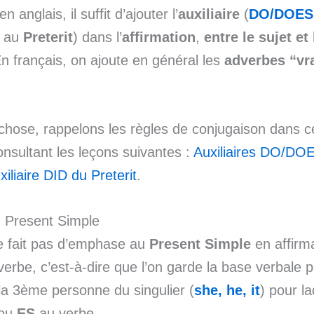
n anglais, il suffit d’ajouter l’
auxiliaire
(
DO/DOES
au
Preterit
) dans l’
affirmation
,
entre le sujet et
En français, on ajoute en général les
adverbes “vr
chose, rappelons les règles de conjugaison dans 
nsultant les leçons suivantes :
Auxiliaires DO/DO
xiliaire DID du Preterit
.
 Present Simple
 fait pas d’emphase au
Present Simple
en affirma
verbe, c’est-à-dire que l’on garde la base verbale p
 la 3ème personne du singulier (
she, he, it
) pour la
ou
ES
au verbe.