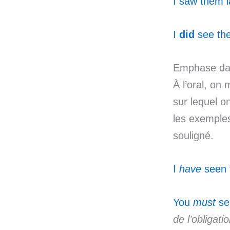
I saw them l
I
did
see the
Emphase dan
À l’oral, on 
sur lequel o
les exemples
souligné.
I
have
seen 
You
must
se
de l’obligati