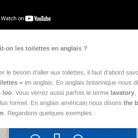
-on les toilettes en anglais ?
r le besoin d’aller aux toilettes, il faut d’abord sa
ilettes »
en anglais. En anglais britannique nous 
e loo
. Vous verrez aussi parfois le terme
lavatory
,
lus formel. En anglais américain nous disons
the 
om
. Regardons quelques exemples :