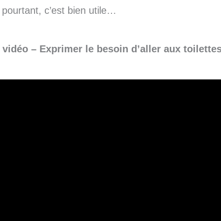
 pourtant, c’est bien utile…
 vidéo –
Exprimer le besoin d’aller aux toilette