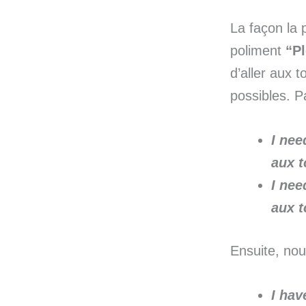
La façon la p
poliment
“P
d’aller aux t
possibles. P
I nee
aux t
I nee
aux t
Ensuite, nou
I hav