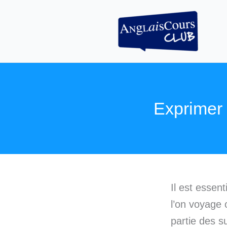
Aller
au
contenu
Exprimer l
Il est essen
l’on voyage 
partie des s