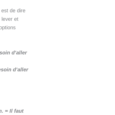
 est de dire
 lever et
 options
esoin d’aller
esoin d’aller
m.
= Il faut