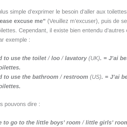
lus simple d’exprimer le besoin d’aller aux toilettes
lease excuse me”
(Veuillez m’excuser), puis de se
oilettes. Cependant, il existe bien entendu d’autres
ar exemple :
d to use the toilet
/
loo
/
lavatory
(UK)
. = J’ai b
oilettes.
d to use the bathroom
/
restroom
(US)
. = J’ai b
oilettes.
s pouvons dire :
e to go to the little boys’ room
/
little girls’ roo