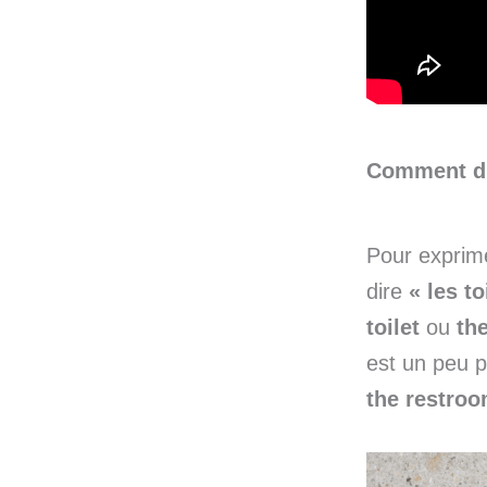
Comment dit
Pour exprime
dire
« les to
toilet
ou
th
est un peu p
the restro