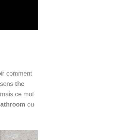
voir comment
disons
the
 mais ce mot
bathroom
ou