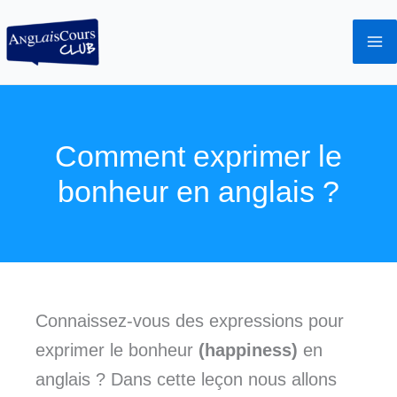
Aller
au
contenu
Comment exprimer le
bonheur en anglais ?
Connaissez-vous des expressions pour
exprimer le bonheur
(happiness)
en
anglais ? Dans cette leçon nous allons