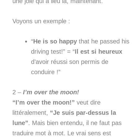
une joie qui a lieu là, maintenant.
Voyons un exemple :
“
He is so happy
that he passed his
driving test!” = “
Il est si heureux
d’avoir réussi son permis de
conduire !”
2 –
I’m over the moon!
“I’m over the moon!”
veut dire
littéralement,
“Je suis par-dessus la
lune”
. Mais bien entendu, il ne faut pas
traduire mot à mot. Le vrai sens est