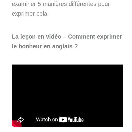
examiner 5 manières différentes pour
exprimer cela.
La leçon en vidéo –
Comment exprimer
le bonheur en anglais
?