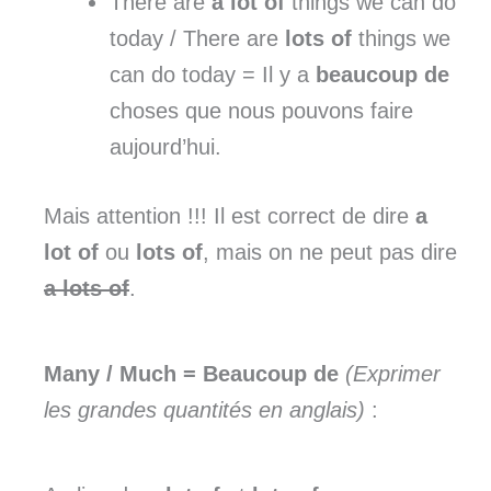
There are
a lot of
things we can do
today / There are
lots of
things we
can do today = Il y a
beaucoup de
choses que nous pouvons faire
aujourd’hui.
Mais attention !!! Il est correct de dire
a
lot of
ou
lots of
, mais on ne peut pas dire
a
lots of
.
Many / Much = Beaucoup de
(Exprimer
les grandes quantités en anglais)
: