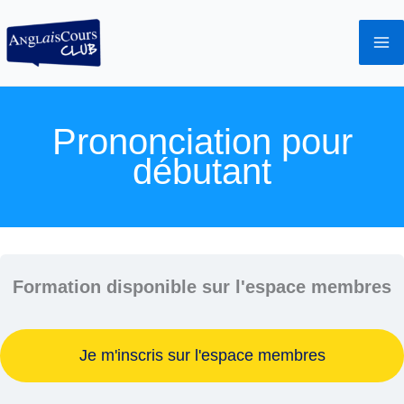
Aller
au
contenu
Prononciation pour
débutant
Formation disponible sur l'espace membres
Je m'inscris sur l'espace membres