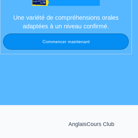
Une variété de compréhensions orales
adaptées à un niveau confirmé.
Commencer maintenant
AnglaisCours Club