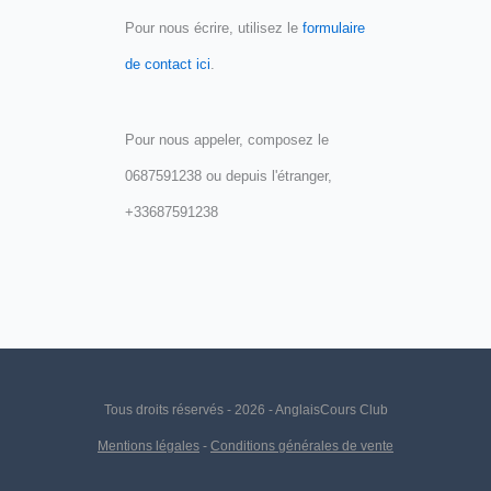
Pour nous écrire, utilisez le
formulaire
de contact ici
.
Pour nous appeler, composez le
0687591238 ou depuis l'étranger,
+33687591238
Tous droits réservés - 2026 - AnglaisCours Club
Mentions légales
-
Conditions générales de vente