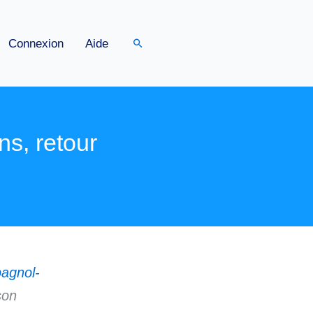
Rechercher
Connexion
Aide
ons, retour
pagnol-
son