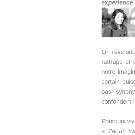
expérience 
On rêve souv
rattrape et 
notre imagin
certain puis
pas synony
confondent 
Pourquoi viv
«
J’ai un tr