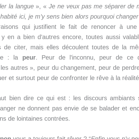
ler la langue
», «
Je ne veux pas me séparer de 
s habité ici, je m’y sens bien alors pourquoi change
raisons qui justifient le fait de renoncer à une 
Il y en a bien d’autres encore, toutes aussi valab
s de citer, mais elles découlent toutes de la mê
e : la
peur
. Peur de l’inconnu, peur de ce q
 les autres », peur du changement, peur de perdre
er et surtout peur de confronter le rêve à la réalité
faut bien dire ce qui est : les discours ambiants
tranger ne donnent pas envie de se balader et en
ans de lointaines contrées.
apon
vous a toujours fait rêver ? “
Enfin vous n’y p