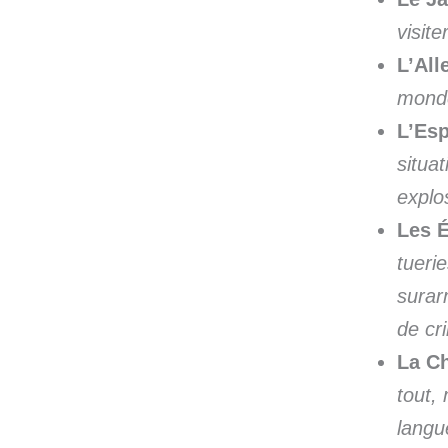
visit
L’Al
monde
L’Esp
situa
explo
Les É
tueri
surar
de cri
La C
tout,
langue