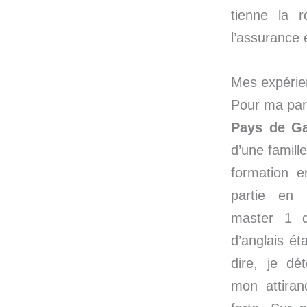
tienne la 
l’assurance
Mes expérien
Pour ma part
Pays de Ga
d’une famill
formation e
partie en I
master 1 d
d’anglais éta
dire, je dé
mon attiran