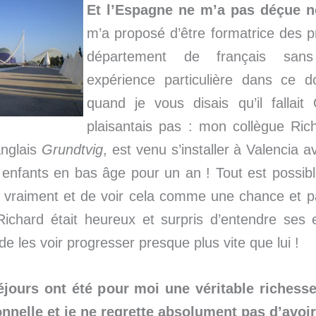
Et l’Espagne ne m’a pas déçue n
m’a proposé d’être formatrice des 
département de français san
expérience particulière dans ce 
quand je vous disais qu’il fallai
plaisantais pas : mon collègue Rich
anglais
Grundtvig
, est venu s’installer à Valencia
enfants en bas âge pour un an ! Tout est possibl
ir vraiment et de voir cela comme une chance et
Richard était heureux et surpris d’entendre ses e
de les voir progresser presque plus vite que lui !
jours ont été pour moi une véritable richess
onnelle et je ne regrette absolument pas d’avoir