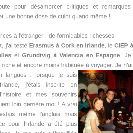
route pour désamorcer critiques et remarques
 et une bonne dose de culot quand même !
ces à l’étranger : de formidables richesses
, j’ai testé
Erasmus à Cork en Irlande
, le
CIEP 
lles
et
Grundtvig à Valencia en Espagne
. Je
e riche et encore moins habituée à voyager. Je n’ai
n langues : lorsque je suis
rlande, j’étais inscrite en
’histoire et mes souvenirs
ient loin derrière moi ! A vrai
testais même l’anglais mais
ce pour l’Irlande a été plus