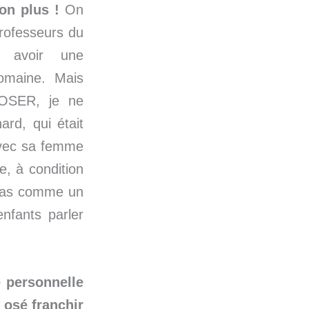
on plus !
On
professeurs du
s avoir une
domaine. Mais
t OSER, je ne
ard, qui était
 avec sa femme
e, à condition
 pas comme un
nfants parler
e personnelle
 osé franchir