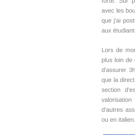
forte. Sur p
avec les bou
que j’ai po
aux étudiant
Lors de mon
plus loin de 
d’assurer 3
que la direc
section d’e
valorisatio
d’autres as
ou en italien