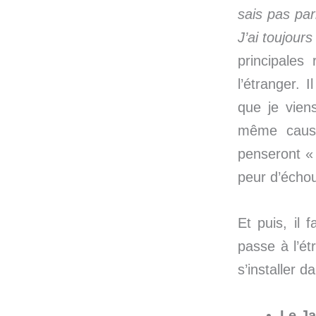
sais pas par
J’ai toujour
principales 
l’étranger. 
que je vien
même caus
penseront «
peur d’échou
Et puis, il 
passe à l’é
s’installer d
Le J