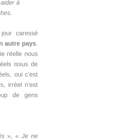
aider à
ches.
 jour caressé
un autre pays
.
ie réelle nous
réels issus de
els, oui c’est
, irréel n’est
coup de gens
és
», «
Je ne