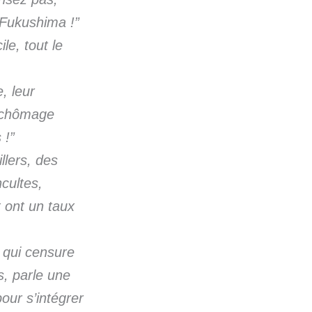
e Fukushima !”
ile, tout le
, leur
e chômage
 !”
llers, des
cultes,
t ont un taux
 qui censure
s, parle une
pour s’intégrer