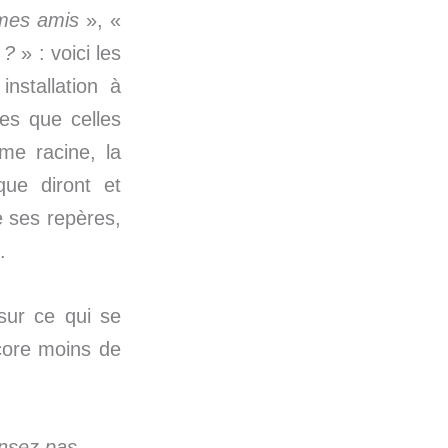
mes amis
», «
r ?
» : voici les
installation à
les que celles
me racine, la
ue diront et
 ses repères,
.
 sur ce qui se
core moins de
ensez pas,