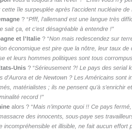
er cette île surpeuplée après l’accident nucléaire d
lemagne
? “
Pfff, l’allemand est une langue très diffic
 sait ça, et c’est désagréable à entendre !”
agne et l’Italie
? “
Non mais redescendez sur terre
tion économique est pire que la nôtre, leur taux d
se et leurs hommes politiques sont tous corrompus
tats-Unis
? “
Sérieusement ?! Le pays des serial ki
es d’Aurora et de Newtown ? Les Américains sont in
més, matérialistes ; ils ne pensent qu’à s’enrichir e
minalité record !”
hine
alors ? “
Mais n’importe quoi !! Ce pays fermé,
 massacre des innocents, sous-paye ses travailleur
 incompréhensible et illisible, ne fait aucun effort 