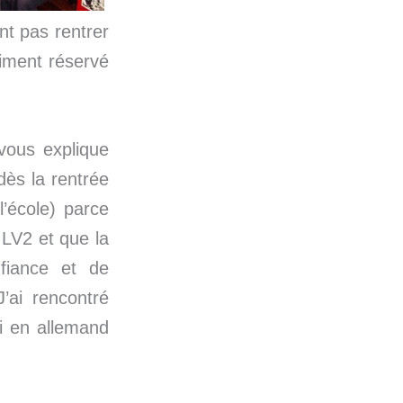
nt pas rentrer
iment réservé
vous explique
 dès la rentrée
’école) parce
 LV2 et que la
nfiance et de
’ai rencontré
i en allemand