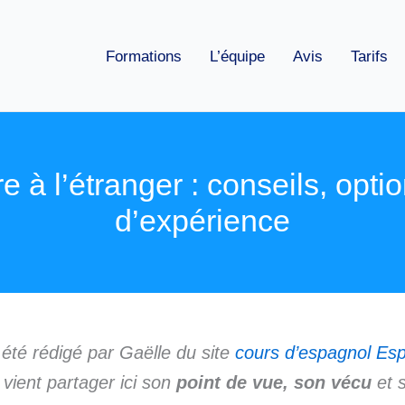
Formations
L’équipe
Avis
Tarifs
re à l’étranger : conseils, opti
d’expérience
a été rédigé par Gaëlle du site
cours d’espagnol Es
i vient partager ici son
point de vue, son vécu
et 