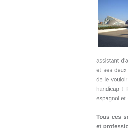
assistant d’
et ses deux 
de le voulo
handicap ! 
espagnol et 
Tous ces sé
et professi