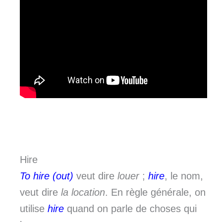
Hire
To hire (out)
veut dire
louer
;
hire
, le nom,
veut dire
la location
. En règle générale, on
utilise
hire
quand on parle de choses qui