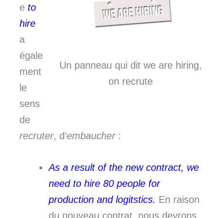
e
to
hire
a
égale
Un panneau qui dit we are hiring,
ment
on recrute
le
sens
de
recruter
, d’
embaucher
:
As a result of the new contract, we
need to hire 80 people for
production and logitstics.
En raison
du nouveau contrat, nous devrons