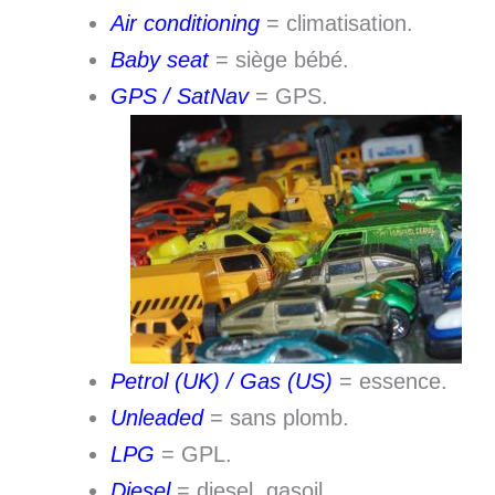
Air conditioning
= climatisation.
Baby seat
= siège bébé.
GPS / SatNav
= GPS.
Petrol
(UK) / Gas (US)
= essence.
Unleaded
= sans plomb.
LPG
= GPL.
Diesel
= diesel, gasoil.