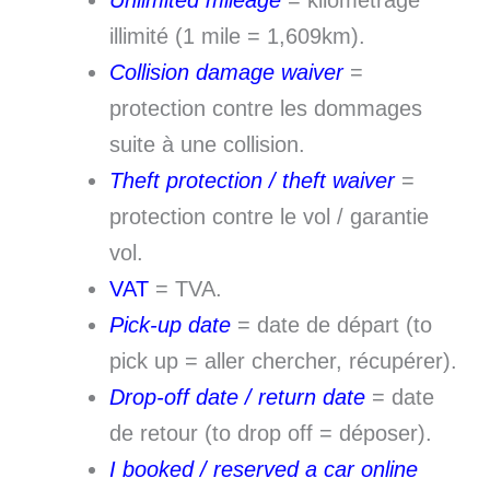
Unlimited mileage
= kilométrage
illimité (1 mile = 1,609km).
Collision damage waiver
=
protection contre les dommages
suite à une collision.
Theft protectio
n
/
t
heft waiver
=
protection contre le vol / garantie
vol.
VAT
= TVA.
Pick-up date
= date de départ (to
pick up = aller chercher, récupérer).
Drop-off date
/
return date
= date
de retour (to drop off = déposer).
I booked / reserved a car online