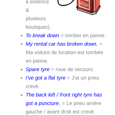
à essence
&
plusieurs
boutiques).
To break down
= tomber en panne.
My rental car has broken down.
=
Ma voiture de location est tombée
en panne.
Spare tyre
= roue de secours.
I’ve got a flat tyre
= J’ai un pneu
crevé.
The back left / front right tyre has
got a puncture.
= Le pneu arrière
gauche / avant droit est crevé.