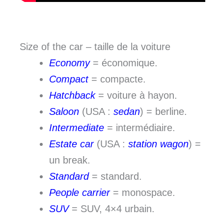
Size of the car – taille de la voiture
Economy
= économique.
Compact
= compacte.
Hatchback
= voiture à hayon.
Saloon
(USA :
sedan
) = berline.
Intermediate
= intermédiaire.
Estate car
(USA :
station wagon
) =
un break.
Standard
= standard.
People
carrier
= monospace.
SUV
= SUV, 4×4 urbain.