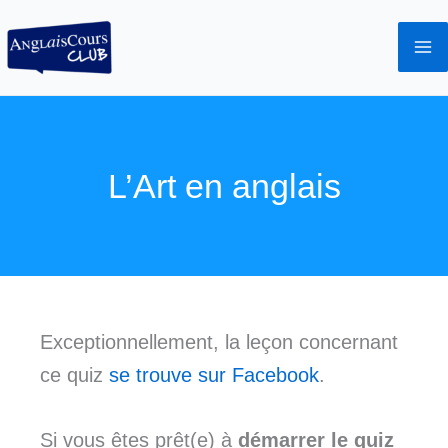
Aller
au
contenu
L’Art en anglais
Exceptionnellement, la leçon concernant
ce quiz
se trouve sur Facebook
.
Si vous êtes prêt(e) à
démarrer le quiz