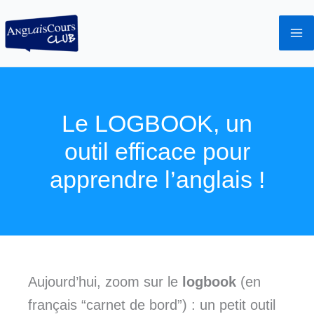
Aller
au
contenu
Le LOGBOOK, un
outil efficace pour
apprendre l’anglais !
Aujourd’hui, zoom sur le
logbook
(en
français “carnet de bord”) : un petit outil