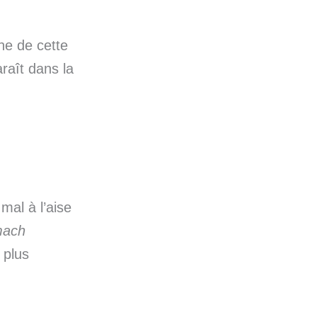
he de cette
raît dans la
mal à l’aise
omach
 plus