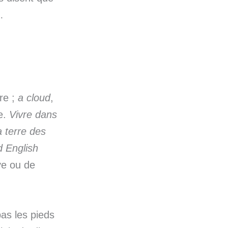
…
vre ;
a cloud
,
re.
Vivre dans
a terre des
d English
ve ou de
 pas les pieds