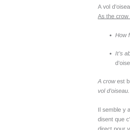
A vol d’oise
As the crow 
How f
It’s a
d’ois
A crow
est b
vol d’oiseau.
Il semble y 
disent que c
direct pour 