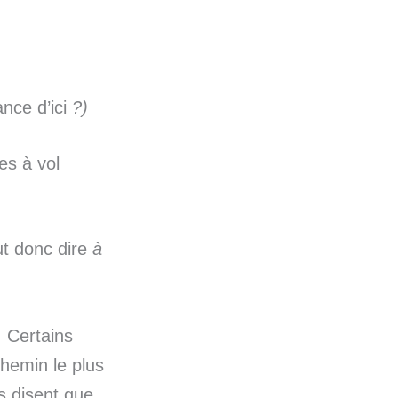
ance d’ici
?)
es à vol
t donc dire
à
. Certains
hemin le plus
es disent que