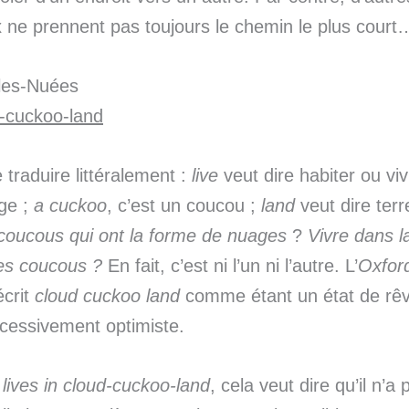
 ne prennent pas toujours le chemin le plus court
-les-Nuées
d-cuckoo-land
traduire littéralement :
live
veut dire habiter ou vi
ge ;
a cuckoo
, c’est un coucou ;
land
veut dire ter
 coucous qui ont la forme de nuages
?
Vivre dans l
es coucous ?
En fait, c’est ni l’un ni l’autre. L’
Oxfor
crit
cloud cuckoo land
comme étant un état de rê
cessivement optimiste.
n
lives in cloud-cuckoo-land
, cela veut dire qu’il n’a