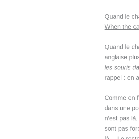
Quand le cha
When the cat
Quand le cha
anglaise plu
les souris d
rappel : en a
Comme en fr
dans une pos
n’est pas là
sont pas for
là… Le reste