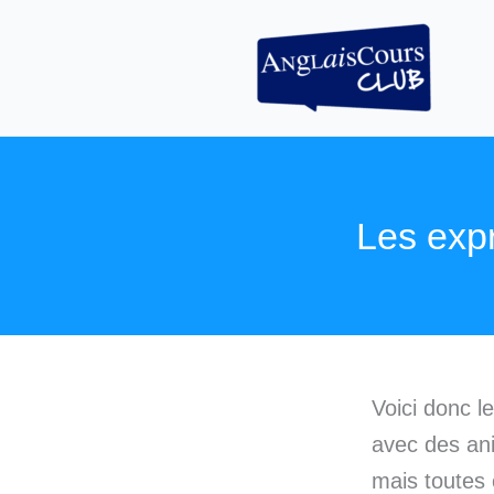
Aller
au
contenu
Les exp
Voici donc l
avec des ani
mais toutes 