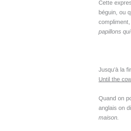
Cette expres
béguin, ou q
compliment,
papillons qu
Jusqu’à la f
Until the c
Quand on pou
anglais on d
maison.