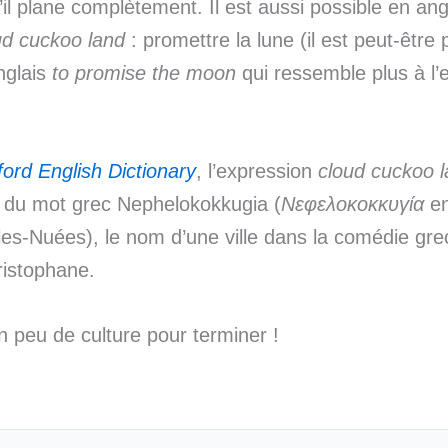
u’il plane complètement. Il est aussi possible en ang
ud cuckoo land
: promettre la lune (il est peut-être 
nglais
to
promise the moon
qui ressemble plus à l’
ord English Dictionary
, l’expression
cloud cuckoo 
n du mot grec Nephelokokkugia (
Νεφελοκοκκυγία
en
les-Nuées), le nom d’une ville dans la comédie gr
ristophane.
n peu de culture pour terminer !