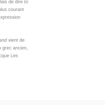
lais de dire
to
plus courant
expression
land
vient de
 grec ancien,
ecque Les