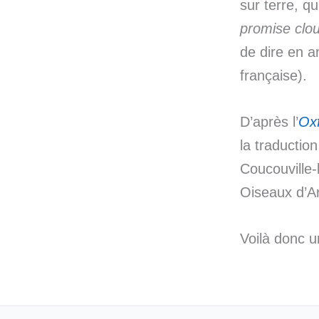
sur terre, q
promise clo
de dire en a
française).
D’après l’
Oxf
la traductio
Coucouville-
Oiseaux d’A
Voilà donc u