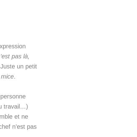
expression
’est pas là,
Juste un petit
n
mice
.
 personne
u travail…)
emble et ne
chef n’est pas