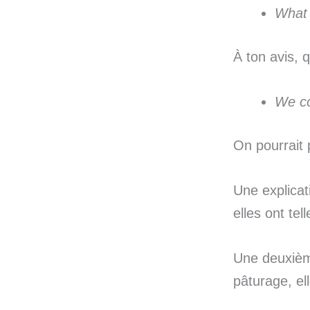
What 
À ton avis, 
We co
On pourrait 
Une explicat
elles ont te
Une deuxième
pâturage, el