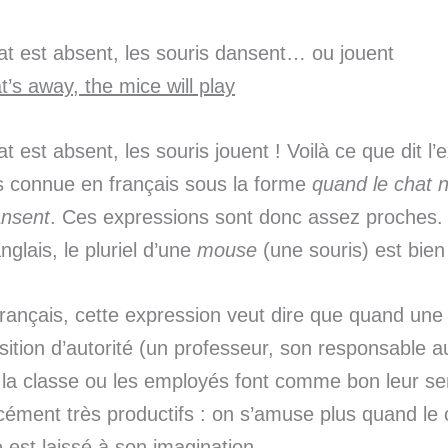
t est absent, les souris dansent… ou jouent
’s away, the mice will play
t est absent, les souris jouent ! Voilà ce que dit l’
s connue en français sous la forme
quand le chat n
ansent
. Ces expressions sont donc assez proches. 
nglais, le pluriel d’une
mouse
(une souris) est bie
ançais, cette expression veut dire que quand une
ition d’autorité (un professeur, son responsable a
, la classe ou les employés font comme bon leur s
cément très productifs : on s’amuse plus quand le 
 est laissé à son imagination…