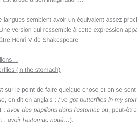
 langues semblent avoir un équivalent assez proc
Une version qui ressemble à cette expression appa
éâtre Henri V de Shakespeare
illons…
erflies (in the stomach)
 sur le point de faire quelque chose et on se sent 
e, on dit en anglais :
I’ve got butterflies in my st
t :
avoir des papillons dans l’estomac
ou, peut-être
t :
avoir l’estomac noué
…).