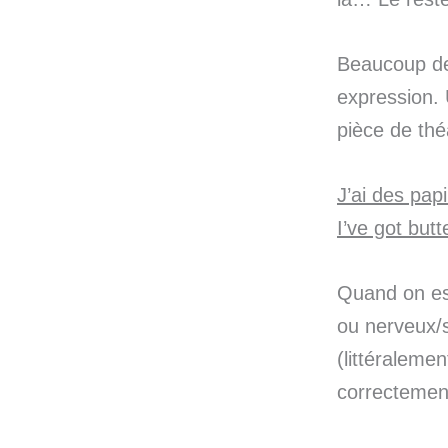
Beaucoup de
expression. 
pièce de th
J’ai des pap
I’ve got butt
Quand on est
ou nerveux/s
(littéralemen
correctemen