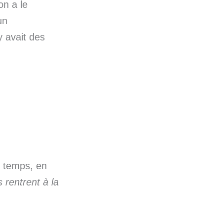
on a le
un
y avait des
s temps, en
 rentrent à la