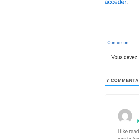
accéder
.
Connexion
Vous devez r
7
COMMENTA
I like rea