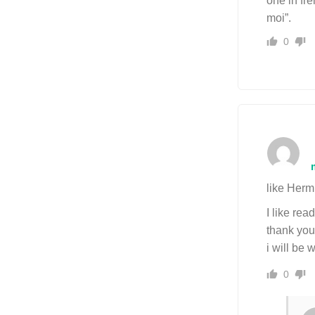
one in fr
moi”.
0
like Herm
I like rea
thank you
i will be
0