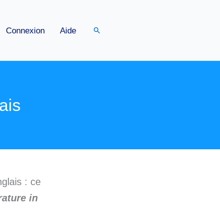
Rechercher
Connexion
Aide
lais
glais : ce
erature in