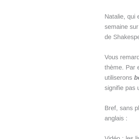
Natalie, qui 
semaine sur
de Shakespe
Vous remarqu
thème. Par
utiliserons
b
signifie pas
Bref, sans p
anglais :
Vidéo : les l