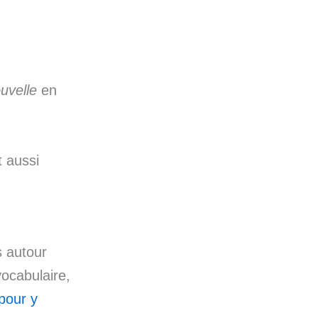
uvelle
en
 aussi
s autour
vocabulaire,
 pour y