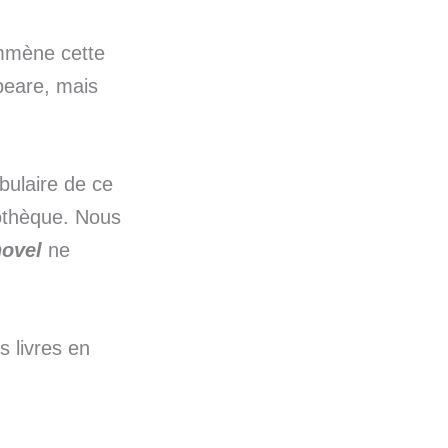
mmène cette
peare, mais
bulaire de ce
liothèque. Nous
novel
ne
s livres en