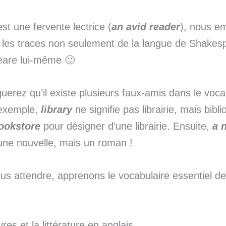
est une fervente lectrice (
an avid reader
), nous e
 les traces non seulement de la langue de Shakes
are lui-même 🙂
erez qu’il existe plusieurs faux-amis dans le voca
 exemple,
library
ne signifie pas librairie, mais bib
ookstore
pour désigner d’une librairie. Ensuite,
a 
 une nouvelle, mais un roman !
lus attendre, apprenons le vocabulaire essentiel de
ivres et la littérature en anglais