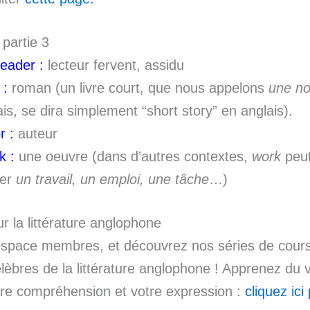
 partie 3
reader :
lecteur fervent, assidu
 :
roman (un livre court, que nous appelons
une no
ais, se dira simplement “short story” en anglais).
r :
auteur
k :
une oeuvre (dans d’autres contextes,
work
peut
ier
un travail, un emploi, une tâche
…)
r la littérature anglophone
’espace membres, et découvrez nos séries de cour
lèbres de la littérature anglophone ! Apprenez du 
otre compréhension et votre expression :
cliquez ici