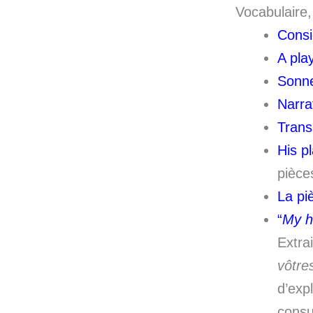
Vocabulaire,
Consi
A play
Sonne
Narra
Trans
His p
pièce
La pi
“
My h
Extra
vôtre
d’exp
consu