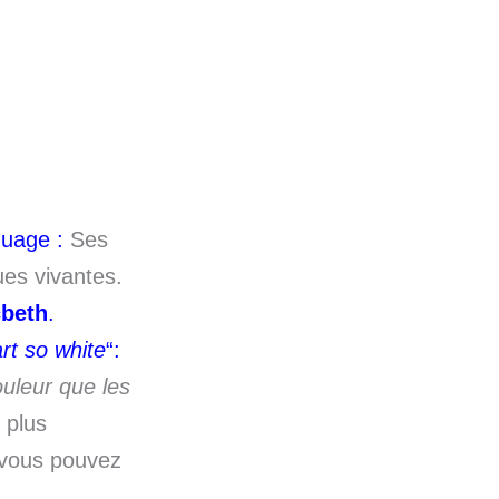
guage :
Ses
ues vivantes.
beth
.
rt so white
“:
uleur que les
 plus
, vous pouvez