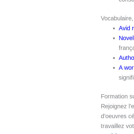
Vocabulaire,
Avid 
Novel
franç
Autho
A wor
signif
Formation su
Rejoignez l
d’oeuvres cé
travaillez v