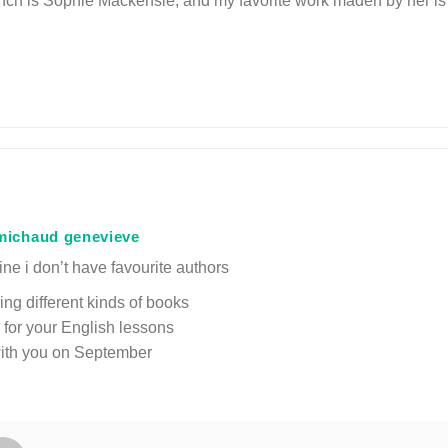
ench is Sophie Mackensie, and my favorite work maden by her is
michaud genevieve
ine i don’t have favourite authors
ding different kinds of books
 for your English lessons
 with you on September