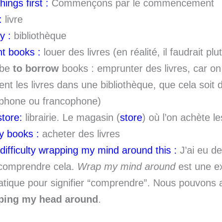
things first :
Commençons par le commencement
:
livre
y :
bibliothèque
nt books :
louer des livres (en réalité, il faudrait pl
rbe
to borrow
books : emprunter des livres, car on
ent les livres dans une bibliothèque, que cela soit
phone ou francophone)
tore:
librairie. Le magasin (
store
) où l’on achète le
y books :
acheter des livres
 difficulty wrapping my mind around this :
J’ai eu des
comprendre cela.
Wrap my mind around
est une e
atique pour signifier “comprendre”. Nous pouvons a
ping my head around
.