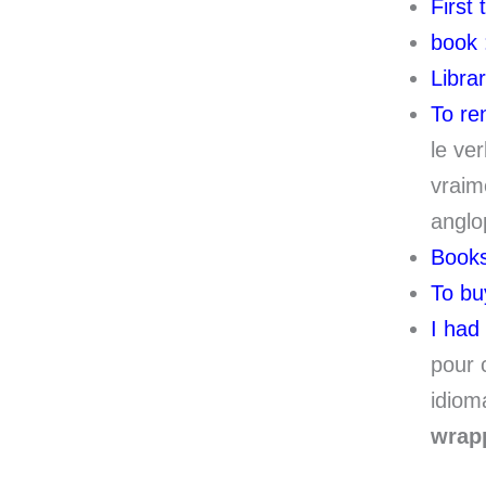
First 
book 
Librar
To re
le ve
vraim
anglo
Books
To bu
I had
pour 
idiom
wrap