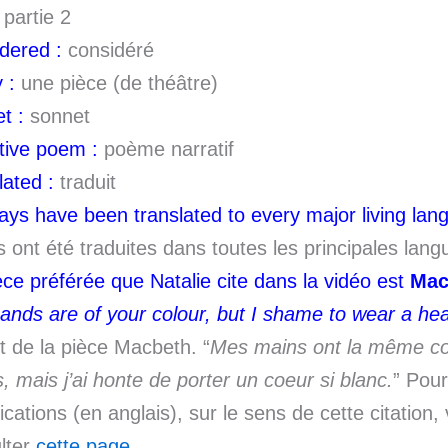
 partie 2
dered :
considéré
 :
une pièce (de théâtre)
t :
sonnet
tive poem :
poème narratif
lated :
traduit
lays have been translated to every major living lan
s ont été traduites dans toutes les principales lang
èce préférée que Natalie cite dans la vidéo est
Mac
ands are of your colour, but I shame to wear a hea
it de la pièce Macbeth. “
Mes mains ont la même co
s, mais j’ai honte de porter un coeur si blanc.
” Pour
lications (en anglais), sur le sens de cette citation
lter
cette page.