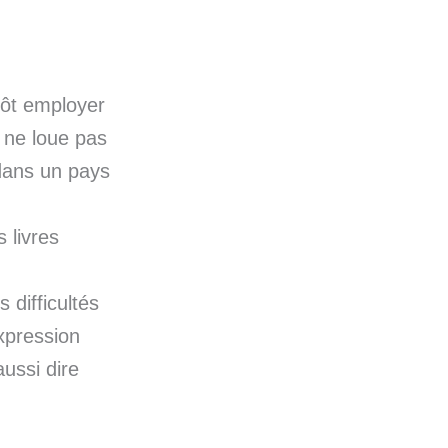
utôt employer
 ne loue pas
 dans un pays
s livres
 difficultés
xpression
ussi dire