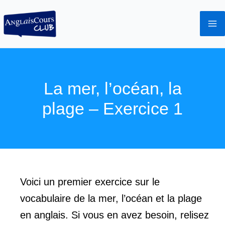
Aller
au
contenu
La mer, l’océan, la
plage – Exercice 1
Voici un premier exercice sur le
vocabulaire de la mer, l’océan et la plage
en anglais. Si vous en avez besoin, relisez