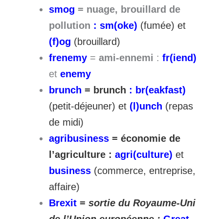
smog
= nuage, brouillard de
pollution
: sm(oke)
(fumée) et
(f)og
(brouillard)
frenemy
=
ami-ennemi
:
fr(iend)
et
enemy
brunch
= brunch
: br(eakfast)
(petit-déjeuner) et
(l)unch
(repas
de midi)
agribusiness
= économie de
l’agriculture :
agri(culture)
et
business
(commerce, entreprise,
affaire)
Brexit
=
sortie du Royaume-Uni
de l’Union européenne :
Great