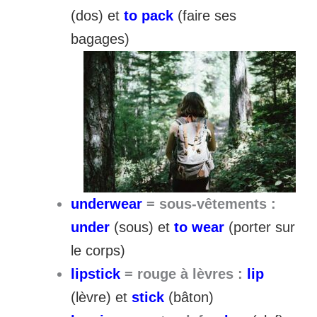
(dos) et
to pack
(faire ses
bagages)
underwear
= sous-vêtements :
under
(sous) et
to wear
(porter sur
le corps)
lipstick
= rouge à lèvres :
lip
(lèvre) et
stick
(bâton)