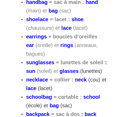
handbag
= sac à main :
hand
(main) et
bag
(sac)
shoelace
= lacet :
shoe
(chaussure) et
lace
(lacet)
earrings
= boucles d’oreilles
:
ear
(oreille) et
rings
(anneaux,
bagues)
sunglasses
= lunettes de soleil
:
sun
(soleil) et
glasses
(lunettes)
necklace
= collier :
neck
(cou) et
lace
(lacet)
schoolbag
= cartable :
school
(école) et
bag
(sac)
backpack
= sac à dos
: back