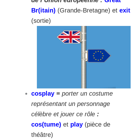
Br(itain)
(Grande-Bretagne) et
exit
(sortie)
cosplay
=
porter un costume
représentant un personnage
célèbre et jouer ce rôle
:
cos(tume)
et
play
(pièce de
théâtre)