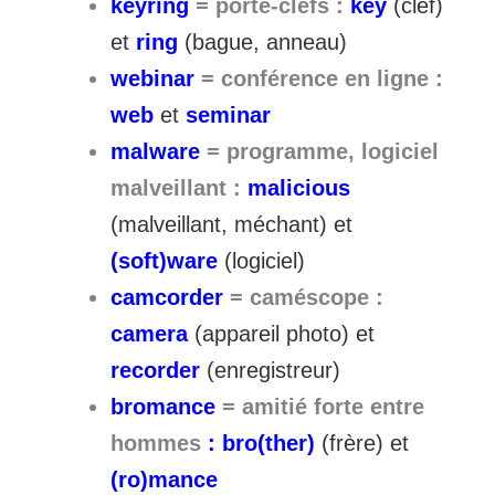
keyring
= porte-clefs :
key
(clef)
et
ring
(bague, anneau)
webinar
= conférence en ligne :
web
et
seminar
malware
= programme, logiciel
malveillant :
malicious
(malveillant, méchant) et
(soft)ware
(logiciel)
camcorder
= caméscope :
camera
(appareil photo) et
recorder
(enregistreur)
bromance
= amitié forte entre
hommes
: bro(ther)
(frère) et
(
ro)mance