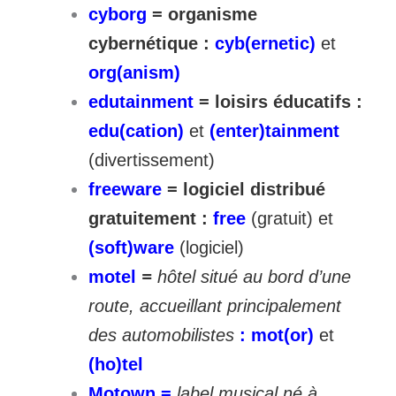
cyborg
= organisme
cybernétique :
cyb(ernetic)
et
org(anism)
edutainment
= loisirs éducatifs :
edu(cation)
et
(enter)tainment
(divertissement)
freeware
= logiciel distribué
gratuitement :
free
(gratuit) et
(soft)ware
(logiciel)
motel
=
hôtel situé au bord d’une
route, accueillant principalement
des automobilistes
: mot(or)
et
(ho)tel
Motown =
label musical né à