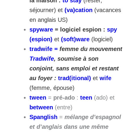
la maison :
to stay
(rester,
séjourner) et
(va)cation
(vacances
en anglais US)
spyware
= logiciel espion :
spy
(espion)
et
(soft)ware
(logiciel)
tradwife
=
femme du mouvement
Tradwife
, soumise à son
conjoint, sans emploi et restant
au foyer :
trad(itional)
et
wife
(femme, épouse)
tween
=
pré-ado
:
teen
(ado) et
between
(entre)
Spanglish
=
mélange d’espagnol
et d’anglais dans une même