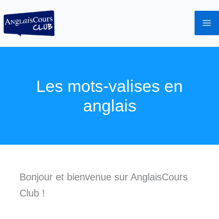
Aller
au
contenu
Les mots-valises en
anglais
Bonjour et bienvenue sur AnglaisCours
Club !