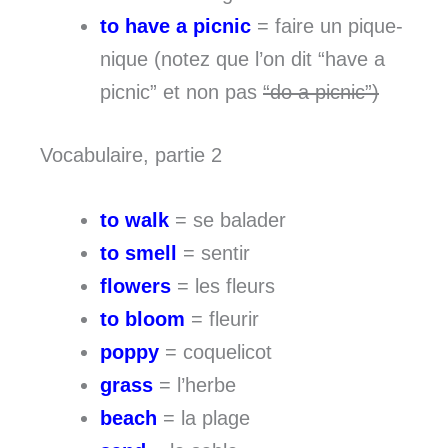
to have a picnic
= faire un pique-
nique (notez que l’on dit “have a
picnic” et non pas
“do a picnic”)
Vocabulaire, partie 2
to walk
= se balader
to smell
= sentir
flowers
= les fleurs
to bloom
= fleurir
poppy
= coquelicot
grass
= l’herbe
beach
= la plage