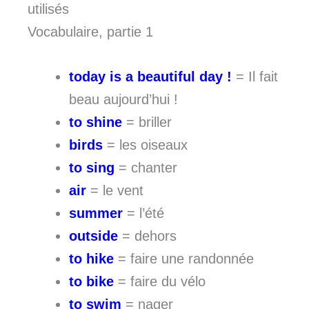
utilisés
Vocabulaire, partie 1
today is a beautiful day !
= Il fait
beau aujourd’hui !
to shine
= briller
birds
= les oiseaux
to sing
= chanter
air
= le vent
summer
= l’été
outside
= dehors
to hike
= faire une randonnée
to bike
= faire du vélo
to swim
= nager