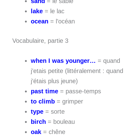
sand
= le sable
lake
= le lac
ocean
= l’océan
Vocabulaire, partie 3
when I was younger…
= quand
j’etais petite (littéralement : quand
j’étais plus jeune)
past time
= passe-temps
to climb
= grimper
type
= sorte
birch
= bouleau
oak
= chêne