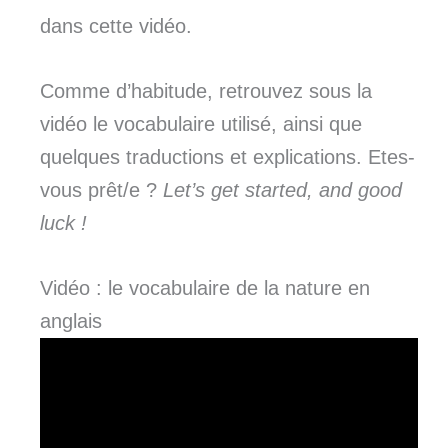
dans cette vidéo.
Comme d’habitude, retrouvez sous la
vidéo le vocabulaire utilisé, ainsi que
quelques traductions et explications. Etes-
vous prêt/e ?
Let’s get started, and good
luck !
Vidéo : le vocabulaire de la nature en
anglais