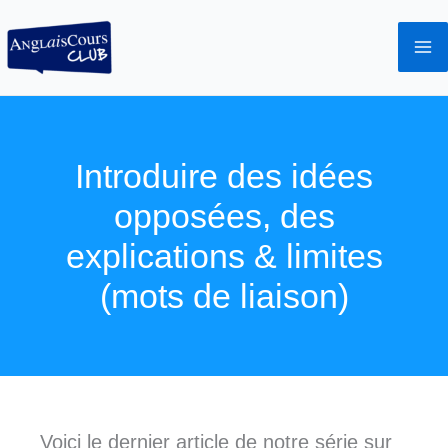
Aller
au
contenu
Introduire des idées
opposées, des
explications & limites
(mots de liaison)
Voici le dernier article de notre série sur