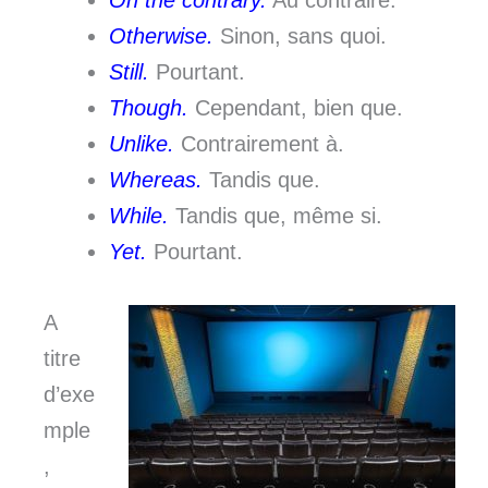
Otherwise.
Sinon, sans quoi.
Still.
Pourtant.
Though.
Cependant, bien que.
Unlike.
Contrairement à.
Whereas.
Tandis que.
While.
Tandis que, même si.
Yet.
Pourtant.
A
titre
d’exe
mple
,