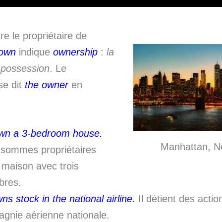
re le propriétaire de
 own
indique
ownership
:
la
a possession
. Le
e dit
the owner
en
wn a 3-bedroom house.
Manhattan, N
sommes propriétaires
 maison avec trois
bres.
ns stock in the national airline.
Il détient des actio
gnie aérienne nationale.