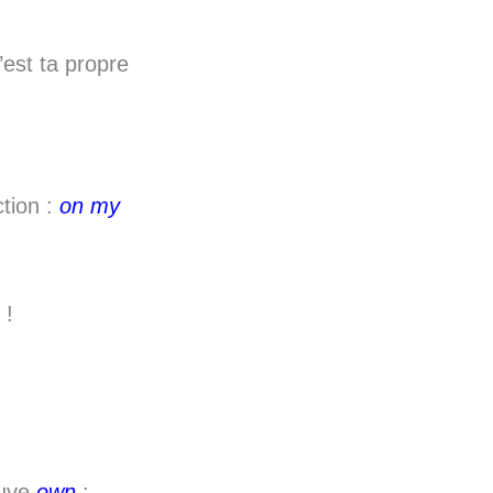
est ta propre
tion :
on my
 !
ouve
own
: