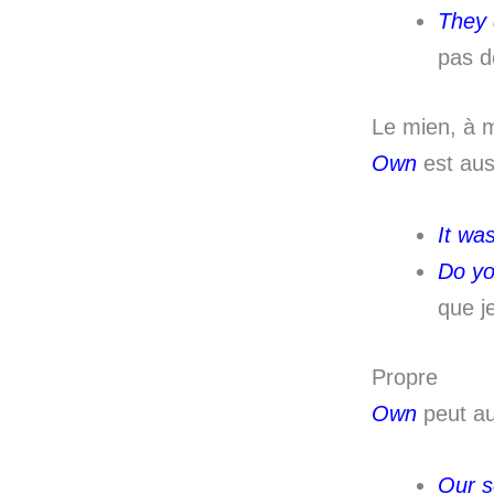
They 
pas de
Le mien, à 
Own
est auss
It wa
Do yo
que je
Propre
Own
peut au
Our s