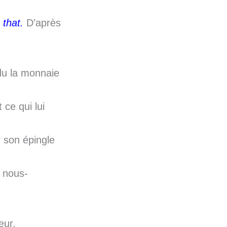
that.
D’après
ndu la monnaie
 ce qui lui
r son épingle
à nous-
eur.