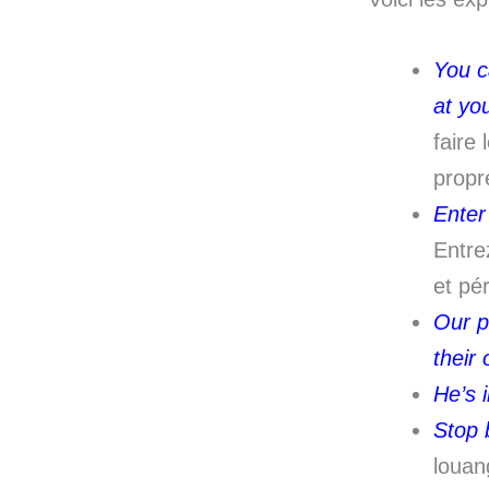
You c
at yo
faire
propr
Enter 
Entre
et pér
Our p
their
He’s i
Stop 
louan