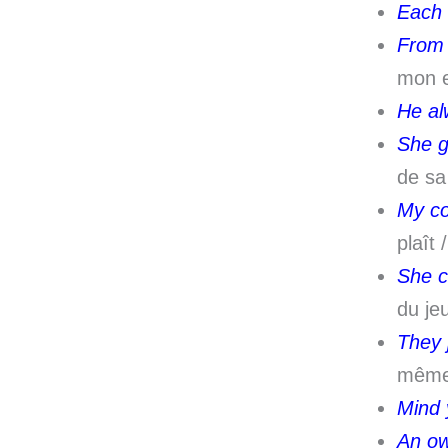
Each 
From 
mon e
He al
She g
de sa
My co
plaît 
She c
du je
They 
même
Mind 
An ow