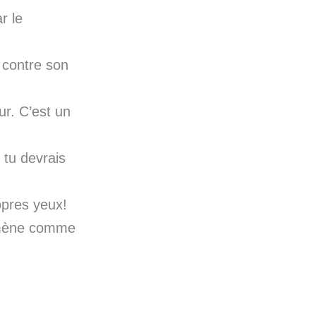
r le
 contre son
ur. C’est un
tu devrais
opres yeux!
omène comme