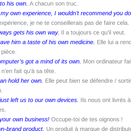
to his own.
A chacun son truc.
my own experience, I wouldn’t recommend you do 
xpérience, je ne te conseillerais pas de faire cela.
ways gets his own way.
Il a toujours ce qu’il veut.
ave him a taste of his own medicine.
Elle lui a re
 pièce.
mputer’s got a mind of its own.
Mon ordinateur fait
/ n’en fait qu’à sa tête.
an hold her own.
Elle peut bien se défendre / sorti
u.
just left us to our own devices.
Ils nous ont livrés 
s.
your own business!
Occupe-toi de tes oignons !
n-brand product.
Un produit à marque de distribut