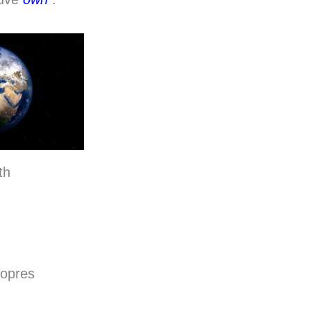
th
ropres