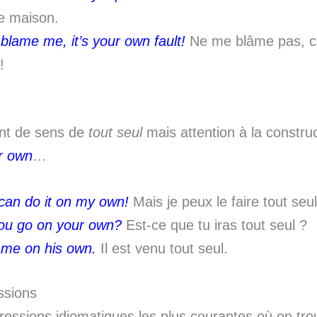
e maison.
 blame me, it’s your own fault!
Ne me blâme pas, c’
!
ent de sens de
tout seul
mais attention à la construc
r own
…
 can do it on my own!
Mais je peux le faire tout seul
you go on your own?
Est-ce que tu iras tout seul ?
me on his own.
Il est venu tout seul.
ssions
pressions idiomatiques les plus courantes où on tr