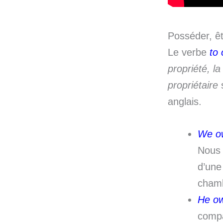
Posséder, êt
Le verbe
to
propriété, l
propriétaire
s
anglais.
We o
Nous 
d’une
cham
He ow
compa