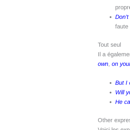
propr
Don’t
faute 
Tout seul
Il a égalem
own
,
on you
But I
Will 
He ca
Other expre
Voici les ex