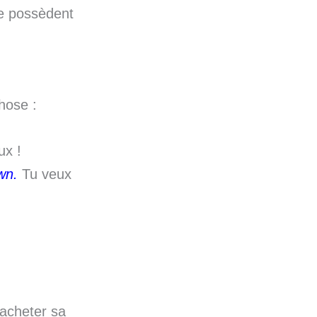
e possèdent
chose :
ux !
wn.
Tu veux
 acheter sa