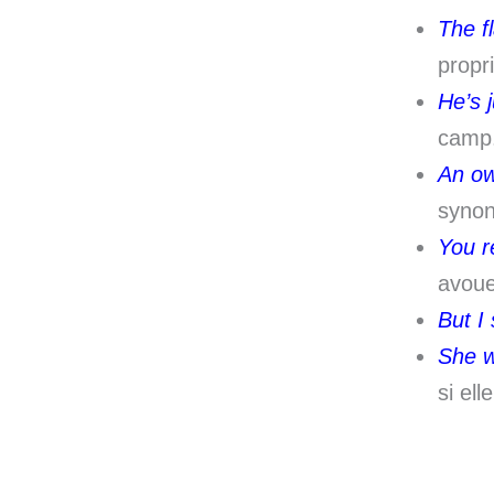
The f
propri
He’s 
camp
An ow
syno
You r
avoue
But I
She w
si ell