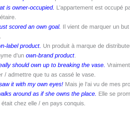
lat is owner-occupied.
L’appartement est occupé pa
étaire.
just scored an own goal.
Il vient de marquer un but
.
n-label product.
Un produit à marque de distribute
nyme d’un
own-brand product
.
eally should own up to breaking the vase.
Vraiment 
r / admettre que tu as cassé le vase.
 saw it with my own eyes!
Mais je l’ai vu de mes pr
alks around as if she owns the place.
Elle se pr
e était chez elle / en pays conquis.