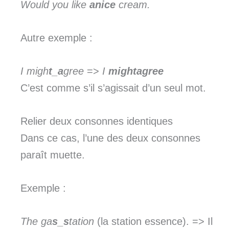
Would you like
anice
cream.
Autre exemple :
I migh
t_a
gree
=>
I
mightagree
C’est comme s’il s’agissait d’un seul mot.
Relier deux consonnes identiques
Dans ce cas, l’une des deux consonnes
paraît muette.
Exemple :
The ga
s_s
tation
(la station essence). => Il