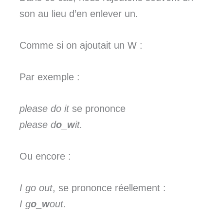
son au lieu d’en enlever un.
Comme si on ajoutait un W :
Par exemple :
please do it
se prononce
please d
o_w
it.
Ou encore :
I go out
, se prononce réellement :
I g
o_w
out.