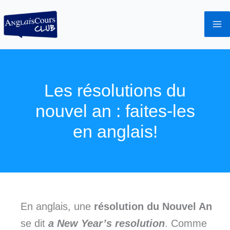
Aller
au
contenu
Les résolutions du
nouvel an : faites-les
en anglais!
En anglais, une
résolution du Nouvel An
se dit
a New Year’s resolution
. Comme