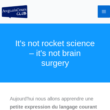
Aller
au
contenu
It’s not rocket science
– it’s not brain
surgery
Aujourd’hui nous allons apprendre une
petite expression du langage courant