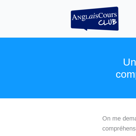
Aller
au
contenu
Un 
comp
On me deman
compréhensio