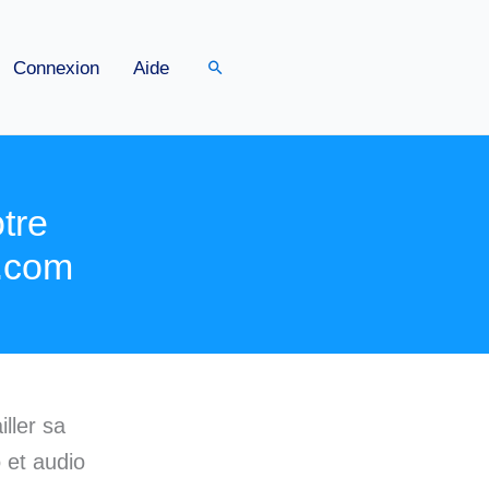
Rechercher
Connexion
Aide
otre
D.com
ller sa
 et audio