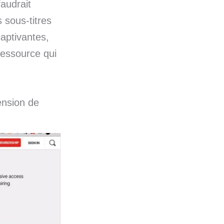
faudrait
s sous-titres
captivantes,
ressource qui
ension de