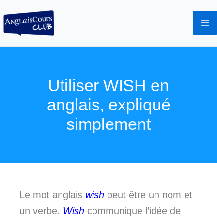
Aller
au
contenu
Utiliser WISH en
anglais, expliqué
simplement
Le mot anglais
wish
peut être un nom et
un verbe.
Wish
communique l’idée de