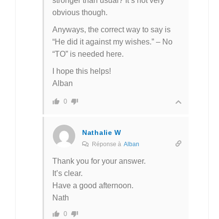
stronger than usual? It’s not very
obvious though.
Anyways, the correct way to say is
“He did it against my wishes.” – No
“TO” is needed here.
I hope this helps!
Alban
0
Nathalie W
Réponse à
Alban
Thank you for your answer.
It’s clear.
Have a good afternoon.
Nath
0