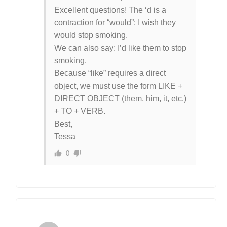
Excellent questions! The ‘d is a
contraction for “would”: I wish they
would stop smoking.
We can also say: I’d like them to stop
smoking.
Because “like” requires a direct
object, we must use the form LIKE +
DIRECT OBJECT (them, him, it, etc.)
+ TO + VERB.
Best,
Tessa
0