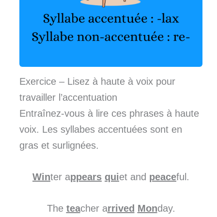
Exercice – Lisez à haute à voix pour
travailler l’accentuation
Entraînez-vous à lire ces phrases à haute
voix. Les syllabes accentuées sont en
gras et surlignées.
Win
ter a
ppears
qui
et and
peace
ful.
The
tea
cher a
rrived
Mon
day.