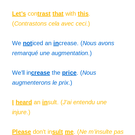
Let’s
con
trast
that
with
this
.
(
Contrastons cela avec ceci
.)
We
not
iced an
in
crease. (
Nous avons
remarqué une augmentation
.)
We’ll in
crease
the
price
. (
Nous
augmenterons le prix
.)
I
heard
an
in
sult. (
J’ai entendu une
injure
.)
Please
don’t in
sult
me
. (
Ne m’insulte pas