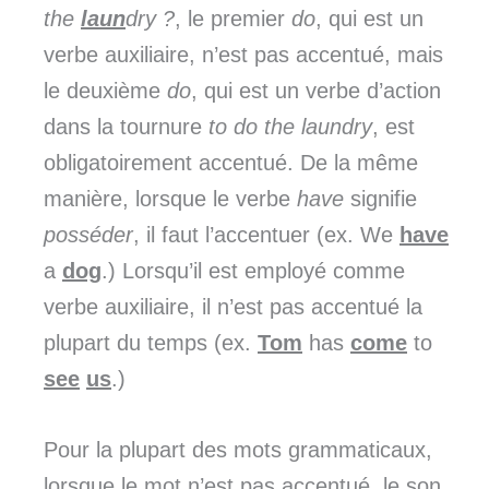
the
laun
dry ?
, le premier
do
, qui est un
verbe auxiliaire, n’est pas accentué, mais
le deuxième
do
, qui est un verbe d’action
dans la tournure
to do the laundry
, est
obligatoirement accentué. De la même
manière, lorsque le verbe
have
signifie
posséder
, il faut l’accentuer (ex. We
have
a
dog
.) Lorsqu’il est employé comme
verbe auxiliaire, il n’est pas accentué la
plupart du temps (ex.
Tom
has
come
to
see
us
.)
Pour la plupart des mots grammaticaux,
lorsque le mot n’est pas accentué, le son