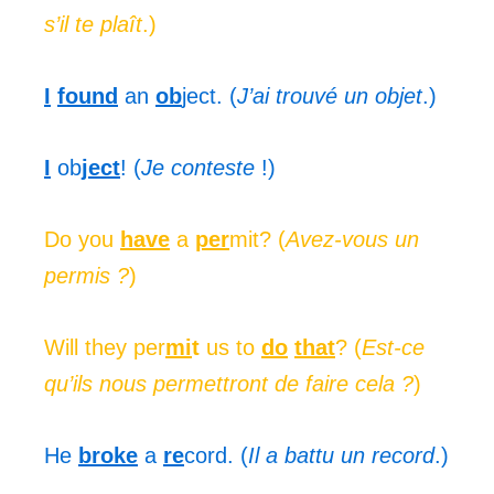
s’il te plaît
.)
I
found
an
ob
ject. (
J’ai trouvé un objet
.)
I
ob
ject
! (
Je conteste
!)
Do you
have
a
per
mit? (
Avez-vous un
permis ?
)
Will they per
mi
t
us to
do
that
? (
Est-ce
qu’ils nous permettront de faire cela ?
)
He
broke
a
re
cord. (
Il a battu un record
.)