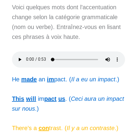
Voici quelques mots dont l’accentuation
change selon la catégorie grammaticale
(nom ou verbe). Entraînez-vous en lisant
ces phrases à voix haute.
He
made
an
im
pact. (
Il a eu un impact
.)
This
will
im
pact
us
. (
Ceci aura un impact
sur nous
.)
There’s a
con
trast. (
Il y a un contraste
.)