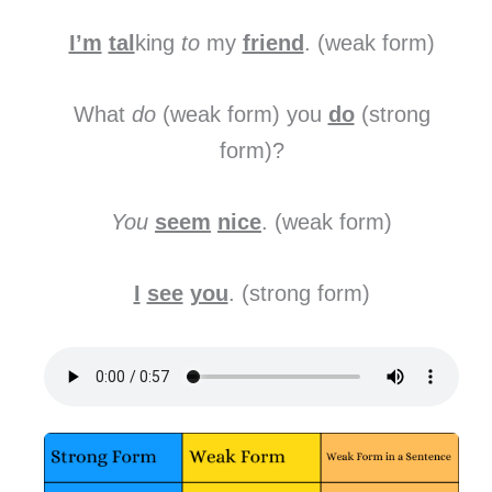
I’m
tal
king
to
my
friend
. (weak form)
What
do
(weak form) you
do
(strong
form)?
You
seem
nice
. (weak form)
I
see
you
. (strong form)