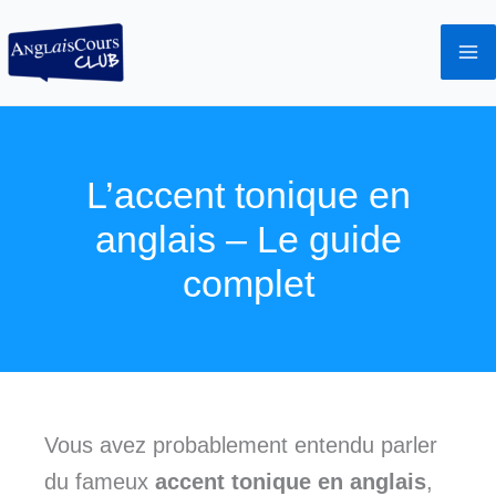
Aller
au
contenu
L’accent tonique en
anglais – Le guide
complet
Vous avez probablement entendu parler
du fameux
accent tonique en anglais
,