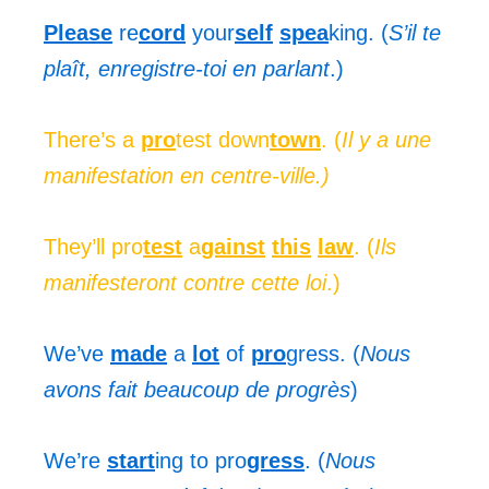
Please
re
cord
your
self
spea
king. (
S’il te
plaît, enregistre-toi en parlant
.)
There’s a
pro
test down
town
. (
Il y a une
manifestation en centre-ville.)
They’ll pro
test
a
gainst
this
law
. (
Ils
manifesteront contre cette loi
.)
We’ve
made
a
lot
of
pro
gress. (
Nous
avons fait beaucoup de progrès
)
We’re
start
ing to pro
gress
. (
Nous