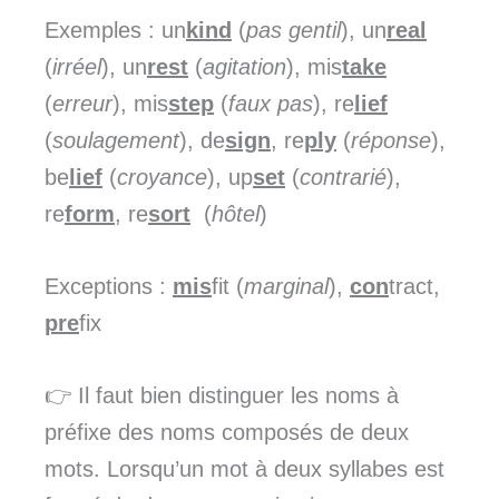
Exemples : un
kind
(
pas gentil
), un
real
(
irréel
), un
rest
(
agitation
), mis
take
(
erreur
), mis
step
(
faux pas
), re
lief
(
soulagement
), de
sign
, re
ply
(
réponse
),
be
lief
(
croyance
), up
set
(
contrarié
),
re
form
, re
sort
(
hôtel
)
Exceptions :
mis
fit (
marginal
),
con
tract,
pre
fix
👉 Il faut bien distinguer les noms à
préfixe des noms composés de deux
mots. Lorsqu’un mot à deux syllabes est