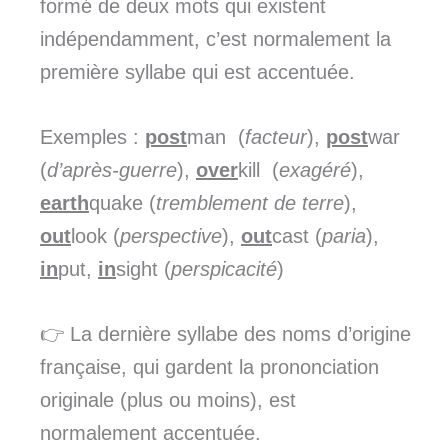
formé de deux mots qui existent
indépendamment, c’est normalement la
première syllabe qui est accentuée.
Exemples :
post
man (
facteur
),
post
war
(
d’après-guerre
),
over
kill (
exagéré
),
earth
quake (
tremblement de terre
),
out
look (
perspective
),
out
cast (
paria
),
in
put,
in
sight (
perspicacité
)
👉 La dernière syllabe des noms d’origine
française, qui gardent la prononciation
originale (plus ou moins), est
normalement accentuée.