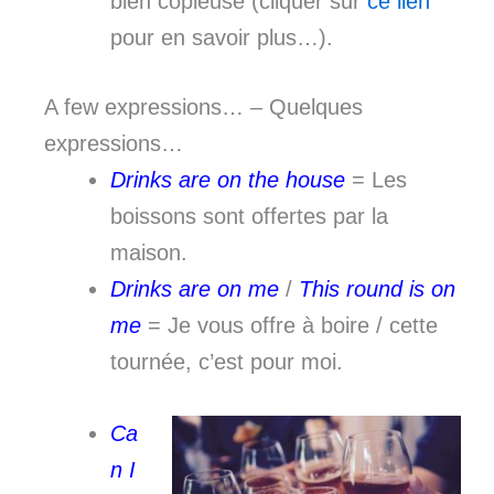
bien copieuse (cliquer sur
ce lien
pour en savoir plus…).
A few expressions… – Quelques
expressions…
Drinks are on the house
= Les
boissons sont offertes par la
maison.
Drinks are on me
/
This round is on
me
= Je vous offre à boire / cette
tournée, c’est pour moi.
Ca
n I