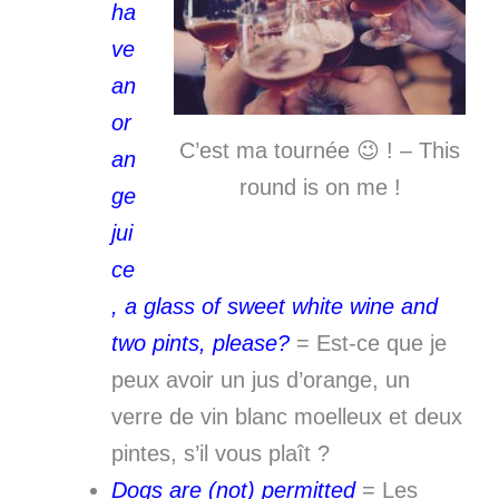
ha
ve
an
or
C’est ma tournée 😉 ! – This
an
round is on me !
ge
jui
ce
, a glass of sweet white wine and
two pints, please?
= Est-ce que je
peux avoir un jus d’orange, un
verre de vin blanc moelleux et deux
pintes, s’il vous plaît ?
Dogs are (not) permitted
= Les