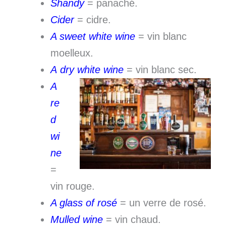
Shandy
= panaché.
Cider
= cidre.
A sweet white wine
= vin blanc
moelleux.
A dry white wine
= vin blanc sec.
A
re
d
wi
ne
=
vin rouge.
A glass of rosé
= un verre de rosé.
Mulled wine
= vin chaud.