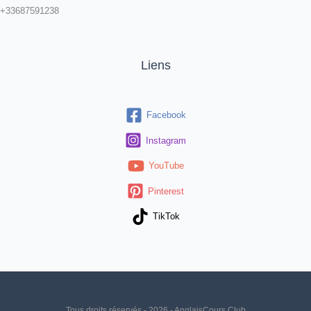
+33687591238
Liens
Facebook
Instagram
YouTube
Pinterest
TikTok
Tous droits réservés - 2026 - AnglaisCours Club