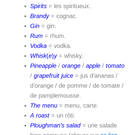
Spirits
= les spiritueux.
Brandy
= cognac.
Gin
= gin.
Rum
= rhum.
Vodka
= vodka.
Whisk
(
e
)
y
= whisky.
Pineapple
/
orange
/
apple
/
tomato
/
grapefruit juice
= jus d’ananas /
d’orange / de pomme / de tomate /
de pamplemousse.
The menu
= menu, carte.
A roast
= un rôti.
Ploughman’s salad
= une salade