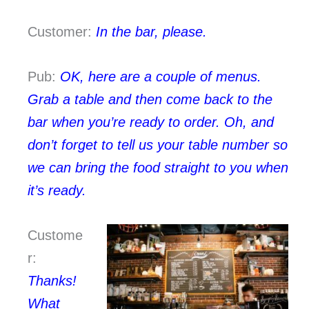
Customer:
In the bar, please.
Pub:
OK, h
ere are a couple of menus.
Grab a table and then come back to the
bar when you’re ready to order. Oh, and
don’t forget to tell us your table number so
we can bring the food straight to you when
it’s ready.
Custome
r:
Thanks!
What