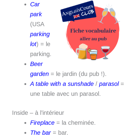
Car
park
(USA
parking
lot
) = le
parking.
Beer
garden
= le jardin (du pub !).
A table with a sunshade
/
parasol
=
une table avec un parasol.
Inside – à l’intérieur
Fireplace
= la cheminée.
The bar
= bar.