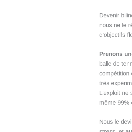
Devenir bil
nous ne le 
d’objectifs f
Prenons u
balle de tenn
compétition 
très expérim
L’exploit ne
même 99% de
Nous le devi
stress, et a