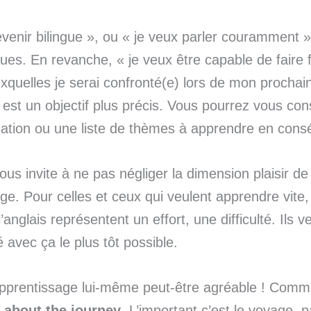
venir bilingue », ou « je veux parler couramment 
gues. En revanche, « je veux être capable de faire
uxquelles je serai confronté(e) lors de mon procha
 est un objectif plus précis. Vous pourrez vous con
mation ou une liste de thèmes à apprendre en con
ous invite à ne pas négliger la dimension plaisir de
age. Pour celles et ceux qui veulent apprendre vite,
 l’anglais représentent un effort, une difficulté. Ils 
 avec ça le plus tôt possible.
apprentissage lui-même peut-être agréable ! Comme
s about the journey
. L’important c’est le voyage, p