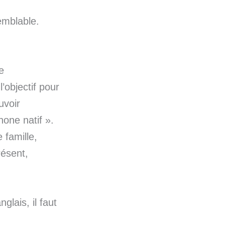
emblable.
e
 l’objectif pour
uvoir
hone natif ».
 famille,
résent,
lais, il faut