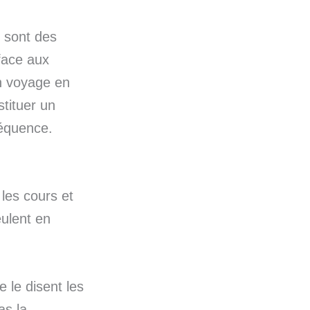
» sont des
 face aux
in voyage en
stituer un
séquence.
 les cours et
veulent en
 le disent les
as la