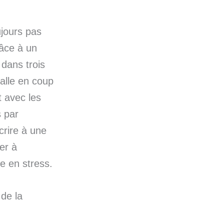
jours pas
râce à un
 dans trois
balle en coup
t avec les
 par
crire à une
er à
e en stress.
 de la