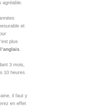
s agréable.
 années
 mesurable et
our
’est plus
l’anglais
.
dant 3 mois,
es 10 heures
ne, il faut y
erez en effet