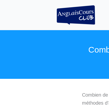
Aller
au
contenu
Combi
Combien de 
méthodes d’a