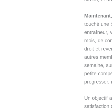
Maintenant,
touché une b
entraîneur, 
mois, de con
droit et rev
autres memb
semaine, sur
petite compé
progresser, 
Un objectif 
satisfaction 