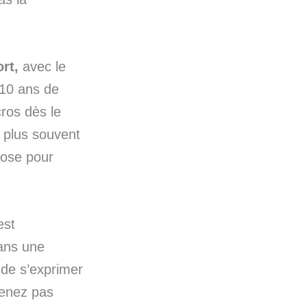
rt,
avec le
n 10 ans de
ros dès le
e plus souvent
tuose pour
est
dans une
 de s’exprimer
venez pas