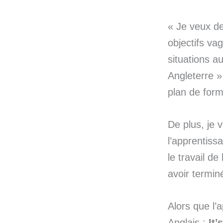
« Je veux de
objectifs va
situations a
Angleterre »
plan de for
De plus, je v
l’apprentiss
le travail de
avoir terminé
Alors que l’
Anglais :
It’