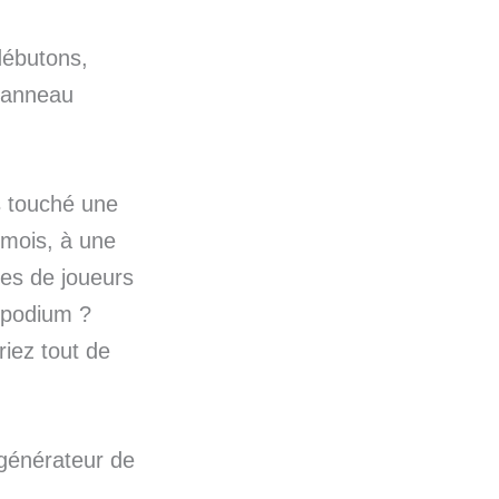
débutons,
 panneau
s touché une
s mois, à une
nes de joueurs
e podium ?
riez tout de
 générateur de