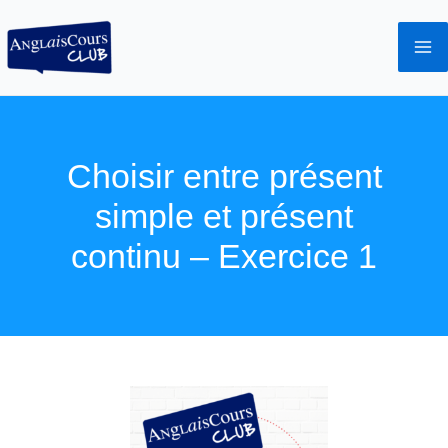
Aller
au
contenu
Choisir entre présent
simple et présent
continu – Exercice 1