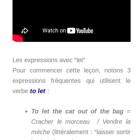
Les expressions avec “let”
Pour commencer cette leçon, notons 3
expressions fréquentes qui utilisent le
verbe
to let
:
To let the cat out of the bag
=
Cracher le morceau / Vendre la
mèche
(littéralement : “laisser sortir