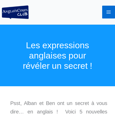
Aller
au
contenu
Les expressions
anglaises pour
révéler un secret !
Psst, Alban et Ben ont un secret à vous
dire… en anglais ! Voici 5 nouvelles