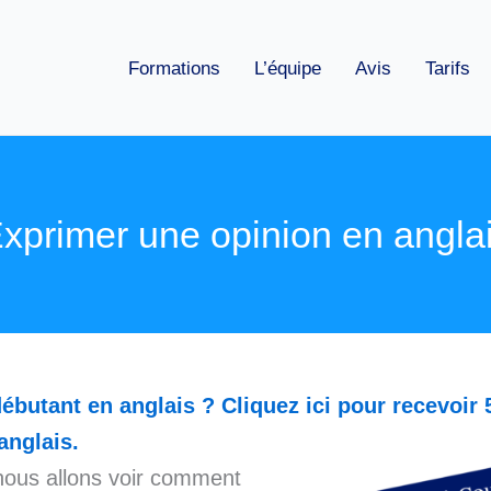
Formations
L’équipe
Avis
Tarifs
xprimer une opinion en angla
ébutant en anglais ? Cliquez ici pour recevoir 
anglais.
nous allons voir comment