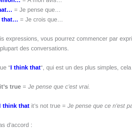
pinion…
= A mon avis…
that…
= Je pense que…
e that…
= Je crois que…
ois expressions, vous pourrez commencer par expr
 plupart des conversations.
que “
I think that
“, qui est un des plus simples, cel
it’s true
=
Je pense que c’est vrai.
I think that
it’s not true =
Je pense que ce n’est pa
as d’accord :