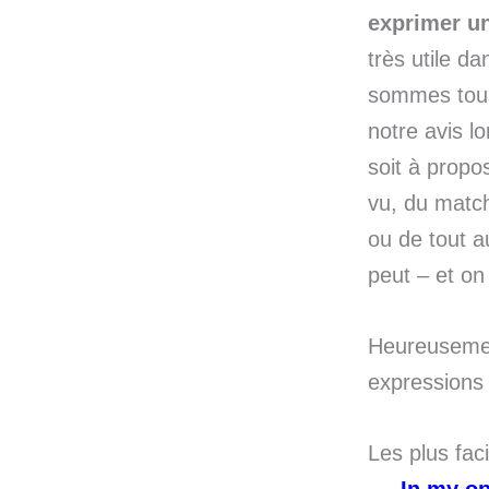
exprimer un
très utile da
sommes tou
notre avis l
soit à propo
vu, du match
ou de tout a
peut – et on
Heureusement
expressions
Les plus faci