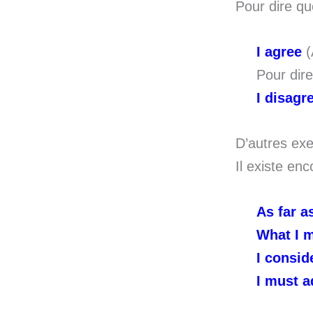
Pour dire que
I agree
(
Pour dire
I disagr
D’autres ex
Il existe en
As far a
What I m
I consi
I must 