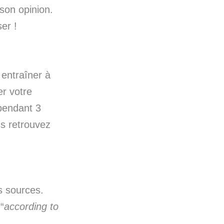
son opinion.
er !
 entraîner à
er votre
 pendant 3
us retrouvez
s sources.
“
according to