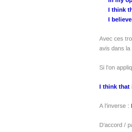
In my o
I think 
I believ
Avec ces tr
avis dans la
Si l’on appli
I think that
A l’inverse :
D’accord / p