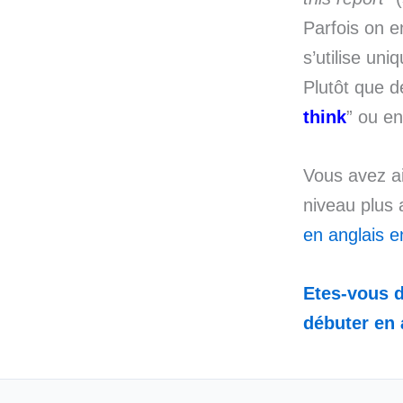
Parfois on e
s’utilise un
Plutôt que d
think
” ou en
Vous avez ai
niveau plus
en anglais en
Etes-vous d
débuter en 