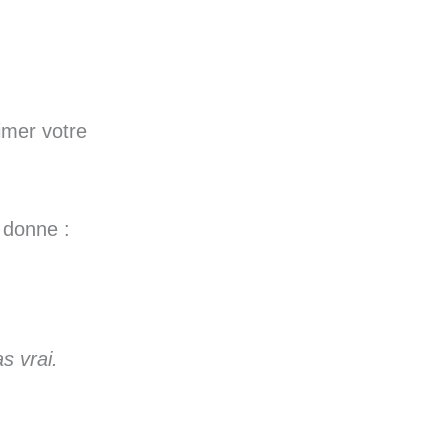
imer votre
a donne :
s vrai.