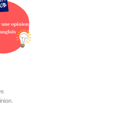
es
nion.