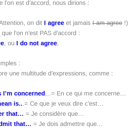
 l’on est d’accord, nous dirions :
Attention, on dit
I agree
et jamais
I am agree
!)
 que l’on n’est PAS d’accord :
ee
, ou
I do not agree
.
emples :
core une multitude d’expressions, comme :
s I’m concerned
…= En ce qui me concerne…
ean is..
.= Ce que je veux dire c’est…
der that…
= Je considère que…
admit that…
= Je dois admettre que…