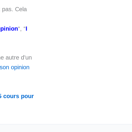
t pas. Cela
opinion
“, “
I
e autre d’un
 son opinion
5 cours pour