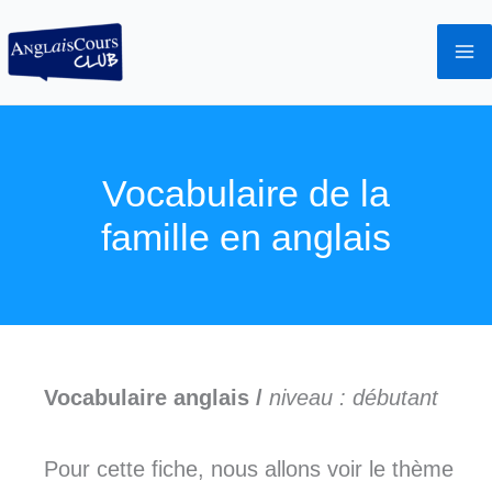
Aller
au
contenu
Vocabulaire de la
famille en anglais
Vocabulaire anglais /
niveau : débutant
Pour cette fiche, nous allons voir le thème