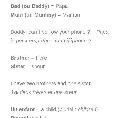
Dad (ou Daddy)
= Papa
Mum (ou Mummy)
= Maman
Daddy, can I borrow your phone ?
Papa,
je peux emprunter ton téléphone ?
Brother
= frère
Sister
= soeur
I have two brothers and one sister.
J’ai deux frères et une sœur.
Un enfant
= a child (pluriel :
children
)
Daughter
= fille