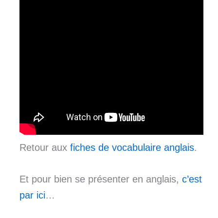
Retour aux
fiches de vocabulaire anglais
.
Et pour bien se présenter en anglais,
c’est
par ici
…