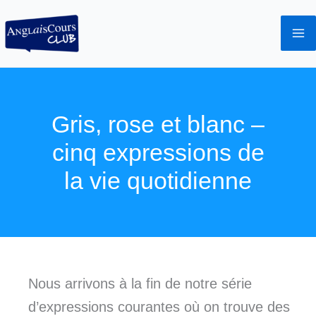
Aller
au
contenu
Gris, rose et blanc –
cinq expressions de
la vie quotidienne
Nous arrivons à la fin de notre série
d’expressions courantes où on trouve des